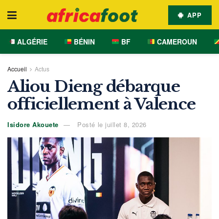
APP
ALGÉRIE
BÉNIN
BF
CAMEROUN
Accueil
Actus
Aliou Dieng débarque
officiellement à Valence
Isidore Akouete
Posté le juillet 8, 2026