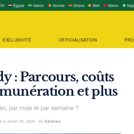
IV
Égypte
Gabon
Guinée
Ghana
Mali
Maroc
Nigé
EXCLUSIVITÉ
OFFICIALISATION
PRO
 : Parcours, coûts
rémunération et plus
n, par mois et par semaine ?
 le juillet 16, 2026
en
Salaires