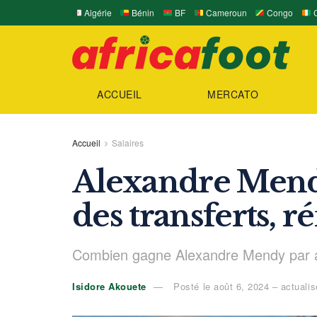
Algérie
Bénin
BF
Cameroun
Congo
C
ACCUEIL
MERCATO
Accueil
Salaires
Alexandre Mendy
des transferts, 
Combien gagne Alexandre Mendy par a
Isidore Akouete
Posté le août 6, 2024 – actualisé