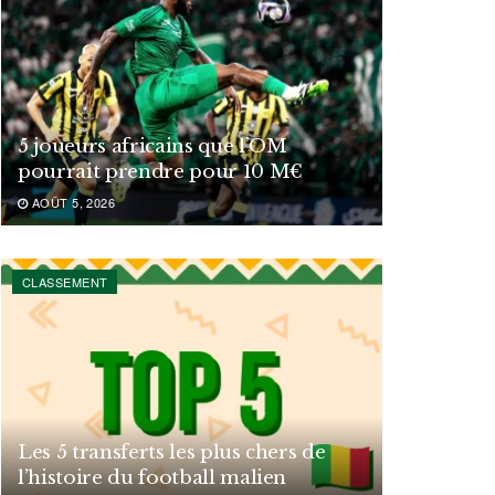
5 joueurs africains que l’OM
pourrait prendre pour 10 M€
AOÛT 5, 2026
CLASSEMENT
Les 5 transferts les plus chers de
l’histoire du football malien