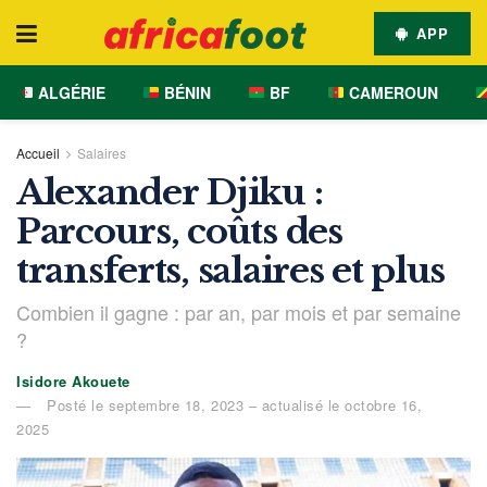
APP
ALGÉRIE
BÉNIN
BF
CAMEROUN
Accueil
Salaires
Alexander Djiku :
Parcours, coûts des
transferts, salaires et plus
Combien il gagne : par an, par mois et par semaine
?
Isidore Akouete
Posté le septembre 18, 2023 – actualisé le octobre 16,
2025