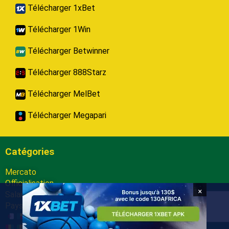
Télécharger 1xBet
Télécharger 1Win
Télécharger Betwinner
Télécharger 888Starz
Télécharger MelBet
Télécharger Megapari
Catégories
Mercato
Officialisation
×
Salaires
Pays :