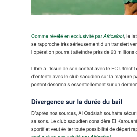
Comme révélé en exclusivité par
Africafoot
, le l
se rapproche très sérieusement d’un transfert ve
l’opération pourrait atteindre près de 23 millions
Libre à l’issue de son contrat avec le FC Utrecht 
d’entente avec le club saoudien sur la majeure p
portent désormais essentiellement sur un dernier d
Divergence sur la durée du bail
D’après nos sources, Al Qadsiah souhaite sécuris
saisons. Le club saoudien considère El Karouani
sportif et veut éviter toute possibilité de départ r
expliqué en exclusivité par
Africafoot
.