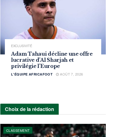
EXCLUSIVITÉ
Adam Tahaui décline une offre
lucrative d’Al Sharjah et
privilégie l’Europe
AOÛT 7, 2026
L'ÉQUIPE AFRICAFOOT
Choix de la rédaction
CLASSEMENT