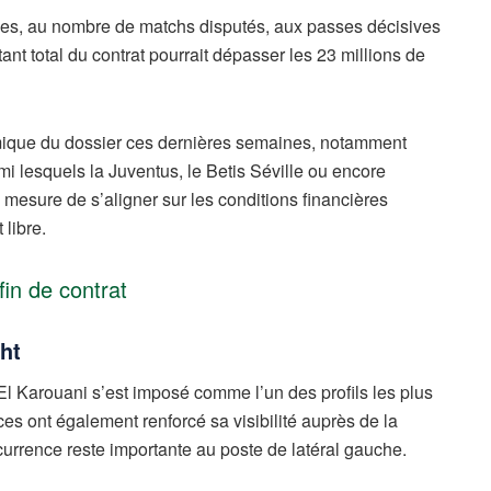
les, au nombre de matchs disputés, aux passes décisives
tant total du contrat pourrait dépasser les 23 millions de
mique du dossier ces dernières semaines, notamment
mi lesquels la Juventus, le Betis Séville ou encore
 mesure de s’aligner sur les conditions financières
libre.
fin de contrat
ht
l Karouani s’est imposé comme l’un des profils les plus
s ont également renforcé sa visibilité auprès de la
urrence reste importante au poste de latéral gauche.