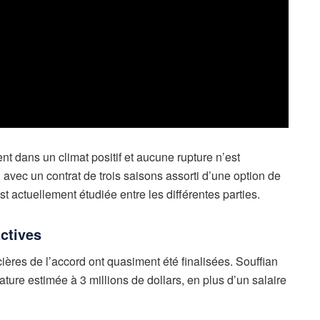
t dans un climat positif et aucune rupture n’est
avec un contrat de trois saisons assorti d’une option de
 actuellement étudiée entre les différentes parties.
actives
ières de l’accord ont quasiment été finalisées. Souffian
ture estimée à 3 millions de dollars, en plus d’un salaire