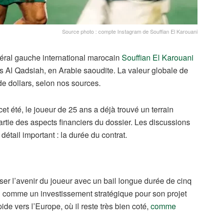
Source photo : compte Instagram de Souffian El Karouani
atéral gauche international marocain
Souffian El Karouani
rs Al Qadsiah, en Arabie saoudite. La valeur globale de
 de dollars, selon nos sources.
cet été, le joueur de 25 ans a déjà trouvé un terrain
artie des aspects financiers du dossier. Les discussions
étail important : la durée du contrat.
er l’avenir du joueur avec un bail longue durée de cinq
 comme un investissement stratégique pour son projet
apide vers l’Europe, où il reste très bien coté,
comme