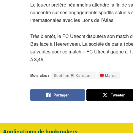
Le joueur préfère néanmoins attendre la fin de sai
concentré sur ses engagements sportifs actuels e
internationales avec les Lions de l’Atlas.
Très bientôt, le FC Utrecht disputera son match 
Bas face à Heerenveen. La société de paris 1xb
suivantes pour ce match – FC Utrecht gagne à 1
à 3,45.
Mots-clés :
Souffian El Karouani
Maroc
Partager
Tweeter
Applications de bookmakers