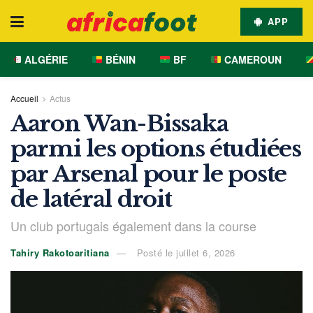
APP
ALGÉRIE
BÉNIN
BF
CAMEROUN
Accueil
Actus
Aaron Wan-Bissaka
parmi les options étudiées
par Arsenal pour le poste
de latéral droit
Un club portugais également dans la course
Tahiry Rakotoaritiana
Posté le juillet 6, 2026