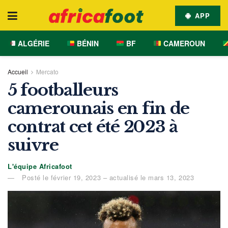
APP
ALGÉRIE
BÉNIN
BF
CAMEROUN
Accueil
Mercato
5 footballeurs
camerounais en fin de
contrat cet été 2023 à
suivre
L'équipe Africafoot
Posté le février 19, 2023 – actualisé le mars 13, 2023