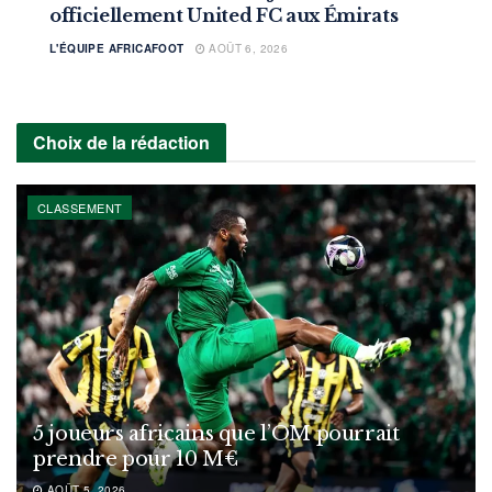
officiellement United FC aux Émirats
L'ÉQUIPE AFRICAFOOT
AOÛT 6, 2026
Choix de la rédaction
CLASSEMENT
5 joueurs africains que l’OM pourrait
prendre pour 10 M€
AOÛT 5, 2026