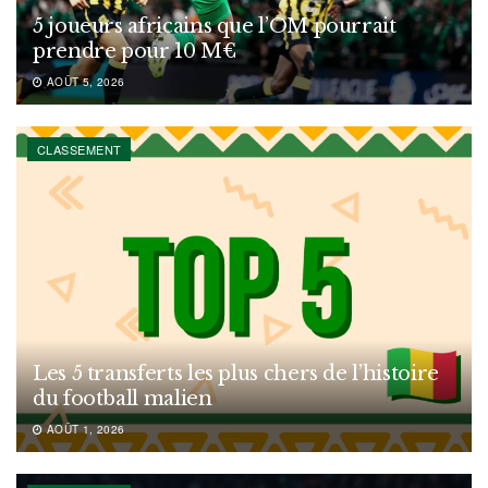
5 joueurs africains que l’OM pourrait
prendre pour 10 M€
AOÛT 5, 2026
CLASSEMENT
Les 5 transferts les plus chers de l’histoire
du football malien
AOÛT 1, 2026