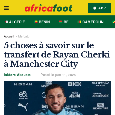
APP
ALGÉRIE
BÉNIN
BF
CAMEROUN
Accueil
Mercato
5 choses à savoir sur le
transfert de Rayan Cherki
à Manchester City
Isidore Akouete
Posté le juin 11, 2025