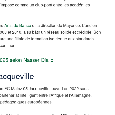
 s’impose comme un club-pont entre les académies
tre
Aristide Bancé
et la direction de Mayence. L’ancien
008 et 2010, a su bâtir un réseau solide et crédible. Son
ure une filiale de formation ivoirienne aux standards
continent.
2025 selon Nasser Diallo
acqueville
ion FC Mainz 05 Jacqueville, ouvert en 2022 sous
tenariat intelligent entre l’Afrique et l’Allemagne,
s pédagogiques européennes.