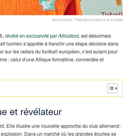
Source photo : Fédération Ivoirienne de Football
5,
révélé en exclusivité par
Africafoot
,
est désormais
nsif ivoirien s’apprête à franchir une étape décisive dans
 sur les radars du football européen, c’est autant pour
rne : celui d’une Afrique formatrice, connectée et
ue et révélateur
d. Elle illustre une nouvelle approche du club allemand :
eur explosion. Dans un marché où les grandes écuries se