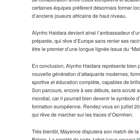
certaines équipes préfèrent désormais former loc
d’anciens joueurs africains de haut niveau.
Alynho Haidara devient ainsi l’ambassadeur d’u
préparée, qui rêve d’Europe sans renier ses racines
être le premier d’une longue lignée issue du “Mai
En conclusion, Alynho Haidara représente bien plu
nouvelle génération d’attaquants modernes, formé
sportive et éducation complète, capables de brill
Son parcours, encore à ses débuts, sera scruté av
mondial, car il pourrait bien devenir le symbole d’
formation européenne. Rendez-vous en juillet 202
qui rêve de marcher sur les traces d’Osimhen.
Très bientôt, Mayence disputera son match de l
Brême. La société de paris 1xbet (vous pouvez
t