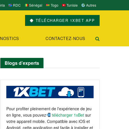
ria
RDC
Sénégal
Togo
Tunisie
Autres
TÉLÉCHARGER 1XBET APP
NOSTICS
CONTACTEZ-NOUS
Blogs d’experts
Pour profiter pleinement de l'expérience de jeu
en ligne, vous pouvez
télécharger 1xBet
sur
votre appareil mobile. Compatible avec iOS et
Android, cette application est facile à installer et