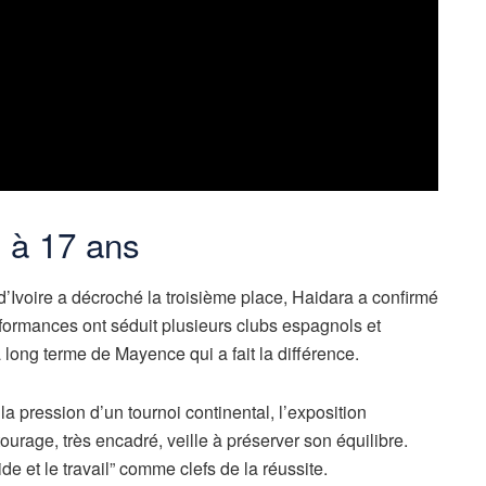
 à 17 ans
’Ivoire a décroché la troisième place, Haidara a confirmé
rformances ont séduit plusieurs clubs espagnols et
 long terme de Mayence qui a fait la différence.
la pression d’un tournoi continental, l’exposition
tourage, très encadré, veille à préserver son équilibre.
ide et le travail” comme clefs de la réussite.