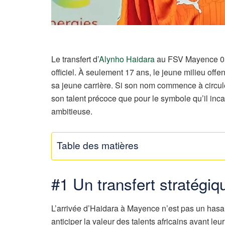
Le transfert d’
Alynho Haidara
au FSV Mayence 0
officiel. À seulement 17 ans, le jeune milieu offe
sa jeune carrière. Si son nom commence à circuler
son talent précoce que pour le symbole qu’il inca
ambitieuse.
Table des matières
#1 Un transfert stratégiq
L’arrivée d’Haidara à Mayence n’est pas un hasar
anticiper la valeur des talents africains avant l