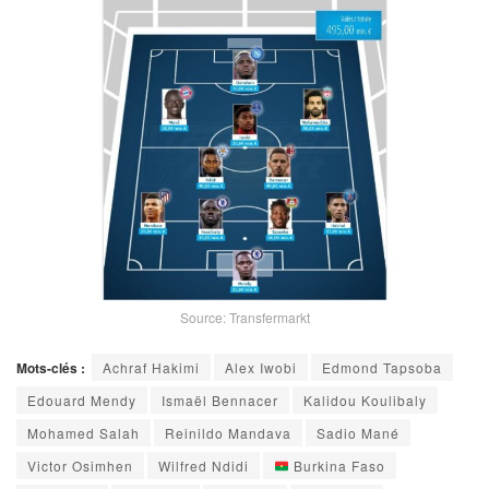
Source: Transfermarkt
Mots-clés :
Achraf Hakimi
Alex Iwobi
Edmond Tapsoba
Edouard Mendy
Ismaël Bennacer
Kalidou Koulibaly
Mohamed Salah
Reinildo Mandava
Sadio Mané
Victor Osimhen
Wilfred Ndidi
Burkina Faso