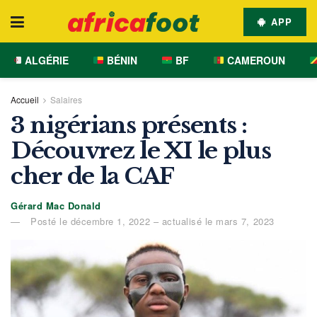
APP
ALGÉRIE
BÉNIN
BF
CAMEROUN
Accueil
Salaires
3 nigérians présents :
Découvrez le XI le plus
cher de la CAF
Gérard Mac Donald
Posté le décembre 1, 2022 – actualisé le mars 7, 2023