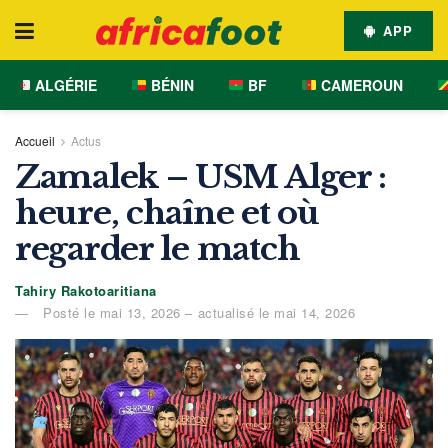
APP
ALGÉRIE
BÉNIN
BF
CAMEROUN
Accueil
Actus
Zamalek – USM Alger :
heure, chaîne et où
regarder le match
Tahiry Rakotoaritiana
Posté le mai 13, 2026 – actualisé le mai 14, 2026