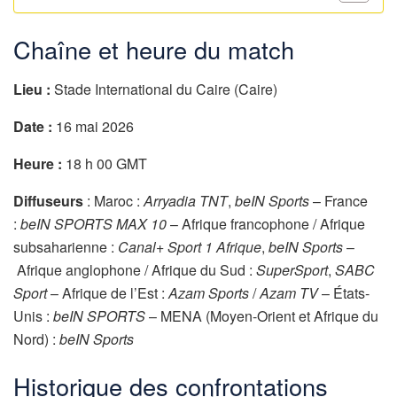
Chaîne et heure du match
Lieu :
Stade International du Caire (Caire)
Date :
16 mai 2026
Heure :
18 h 00 GMT
Diffuseurs
: Maroc :
Arryadia TNT
,
beIN Sports
– France
:
beIN SPORTS MAX 10
– Afrique francophone / Afrique
subsaharienne :
Canal+ Sport 1 Afrique
,
beIN Sports
–
Afrique anglophone / Afrique du Sud :
SuperSport
,
SABC
Sport
– Afrique de l’Est :
Azam Sports
/
Azam TV
– États-
Unis :
beIN SPORTS
– MENA (Moyen-Orient et Afrique du
Nord) :
beIN Sports
Historique des confrontations