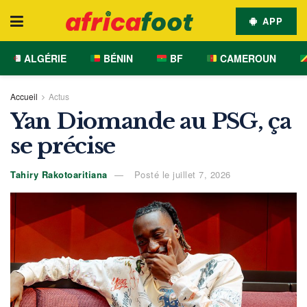
APP
ALGÉRIE
BÉNIN
BF
CAMEROUN
Accueil
Actus
Yan Diomande au PSG, ça
se précise
Tahiry Rakotoaritiana
Posté le juillet 7, 2026