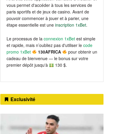
vous permet d'accéder à tous les services de
paris sportifs et de jeux de casino. Avant de
pouvoir commencer à jouer et à parier, une
étape essentielle est une
inscription 1xBet
.
Le processus de la
connexion 1xBet
est simple
et rapide, mais n’oubliez pas d'utiliser le
code
promo 1xBet
130AFRICA
pour obtenir un
cadeau de bienvenue — le bonus sur votre
premier dépôt jusqu'à
130 $.
Exclusivité