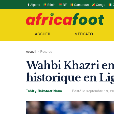
Algérie
Bénin
BF
Cameroun
Congo
C
ACCUEIL
MERCATO
Accueil
Records
Wahbi Khazri en
historique en Li
Tahiry Rakotoaritiana
Posté le septembre 19, 2