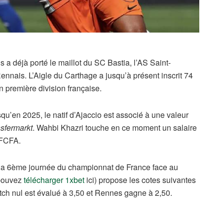
 a déjà porté le maillot du SC Bastia, l’AS Saint-
ennais. L’Aigle du Carthage a jusqu’à présent inscrit 74
n première division française.
qu’en 2025, le natif d’Ajaccio est associé à une valeur
sfermarkt
. Wahbi Khazri touche en ce moment un salaire
 FCFA.
e la 6ème journée du championnat de France face au
 pouvez
télécharger 1xbet
ici) propose les cotes suivantes
tch nul est évalué à 3,50 et Rennes gagne à 2,50.