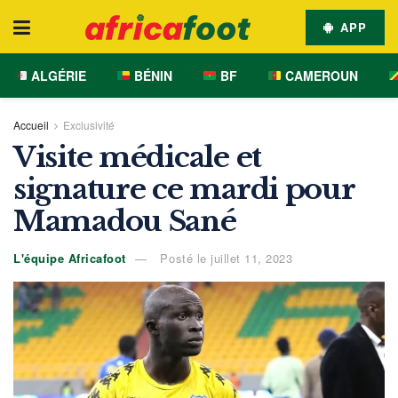
APP
ALGÉRIE
BÉNIN
BF
CAMEROUN
Accueil
Exclusivité
Visite médicale et
signature ce mardi pour
Mamadou Sané
L'équipe Africafoot
Posté le juillet 11, 2023