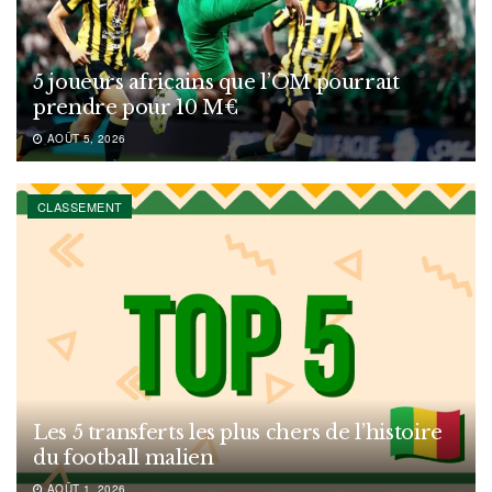
5 joueurs africains que l’OM pourrait
prendre pour 10 M€
AOÛT 5, 2026
CLASSEMENT
Les 5 transferts les plus chers de l’histoire
du football malien
AOÛT 1, 2026