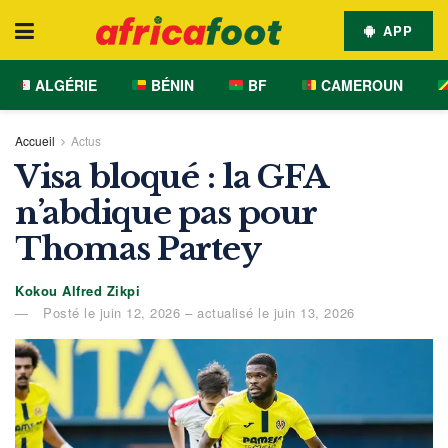
APP
ALGÉRIE
BÉNIN
BF
CAMEROUN
Accueil
Actus
Visa bloqué : la GFA
n’abdique pas pour
Thomas Partey
Kokou Alfred Zikpi
Posté le juin 12, 2026 – actualisé le juin 13, 2026