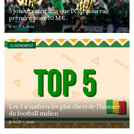
5 joueurs africains que l’OM pourrait
prendre pour 10 M€
AOÛT 5, 2026
CLASSEMENT
Les 5 transferts les plus chers de l’histoire
du football malien
AOÛT 1, 2026