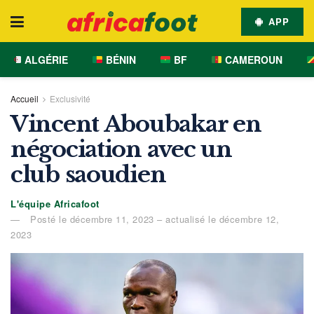
APP
ALGÉRIE
BÉNIN
BF
CAMEROUN
Accueil
Exclusivité
Vincent Aboubakar en
négociation avec un
club saoudien
L'équipe Africafoot
Posté le décembre 11, 2023 – actualisé le décembre 12,
2023