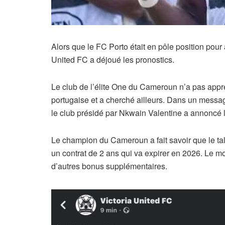
Alors que le FC Porto était en pôle position pou
United FC a déjoué les pronostics.
Le club de l’élite One du Cameroun n’a pas appré
portugaise et a cherché ailleurs. Dans un message
le club présidé par Nkwain Valentine a annonc
Le champion du Cameroun a fait savoir que le t
un contrat de 2 ans qui va expirer en 2026. Le m
d’autres bonus supplémentaires.