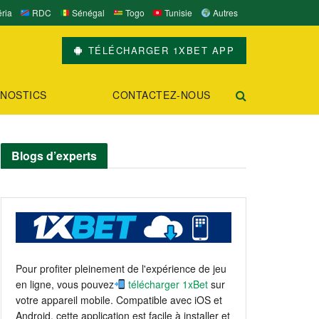
ria
RDC
Sénégal
Togo
Tunisie
Autres
TÉLÉCHARGER 1XBET APP
NOSTICS
CONTACTEZ-NOUS
Blogs d’experts
Pour profiter pleinement de l'expérience de jeu
en ligne, vous pouvez
télécharger 1xBet
sur
votre appareil mobile. Compatible avec iOS et
Android, cette application est facile à installer et