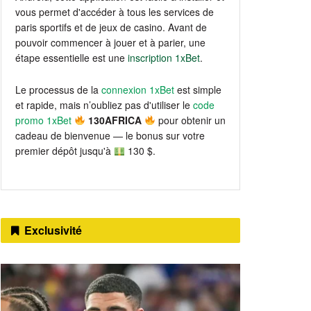
vous permet d'accéder à tous les services de
paris sportifs et de jeux de casino. Avant de
pouvoir commencer à jouer et à parier, une
étape essentielle est une
inscription 1xBet
.
Le processus de la
connexion 1xBet
est simple
et rapide, mais n’oubliez pas d'utiliser le
code
promo 1xBet
130AFRICA
pour obtenir un
cadeau de bienvenue — le bonus sur votre
premier dépôt jusqu'à
130 $.
Exclusivité