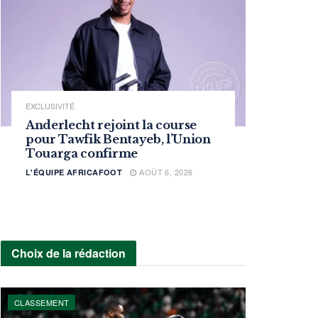
EXCLUSIVITÉ
Anderlecht rejoint la course
pour Tawfik Bentayeb, l’Union
Touarga confirme
AOÛT 6, 2026
L'ÉQUIPE AFRICAFOOT
Choix de la rédaction
CLASSEMENT