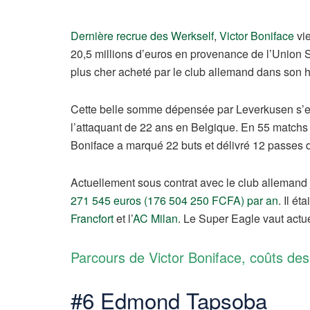
Dernière recrue des Werkself
,
Victor Boniface
vie
20,5 millions d’euros en provenance de l’Union Sai
plus cher acheté par le club allemand dans son hi
Cette belle somme dépensée par Leverkusen s’exp
l’attaquant de 22 ans en Belgique. En 55 matchs
Boniface a marqué 22 buts et délivré 12 passes 
Actuellement sous contrat avec le club allemand
271 545 euros (176 504 250 FCFA) par an
. Il ét
Francfort
et l’
AC Milan
. Le Super Eagle vaut actu
Parcours de Victor Boniface, coûts des
#6 Edmond Tapsoba