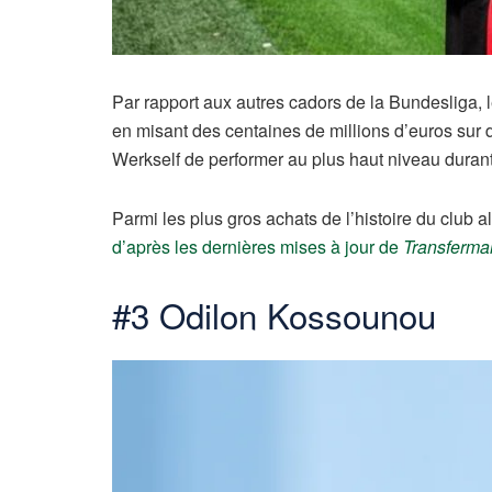
Par rapport aux autres cadors de la Bundesliga, 
en misant des centaines de millions d’euros sur
Werkself de performer au plus haut niveau duran
Parmi les plus gros achats de l’histoire du club a
d’après les dernières mises à jour de
Transferma
#3 Odilon Kossounou