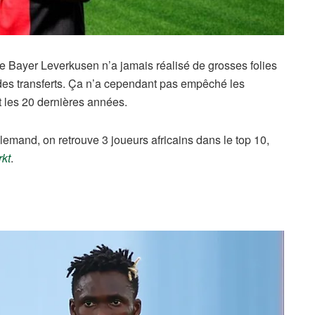
le Bayer Leverkusen n’a jamais réalisé de grosses folies
 des transferts. Ça n’a cependant pas empêché les
t les 20 dernières années.
llemand, on retrouve 3 joueurs africains dans le top 10,
rkt
.