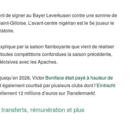
nt de signer au Bayer Leverkusen contre une somme de
nt-Gilloise. L’avant-centre nigérian est le 5e joueur le
stoire.
lique par la saison flamboyante que vient de réaliser
 toutes compétitions confondues la saison précédente,
décisives avec les Apaches.
 jusqu’en 2028, Victor
Boniface était payé à hauteur de
ait également courtisé par plusieurs clubs dont l’
Eintracht
ellement 12 millions d’euros sur
Transfermarkt
.
 transferts, rémunération et plus