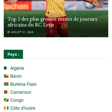
Top 5 des plus grosses ventes de joueurs
africains du RC Lens
JUILLET 31, 2026
Pays :
Algérie
Bénin
Burkina Faso
Cameroun
Congo
Côte d'Ivoire