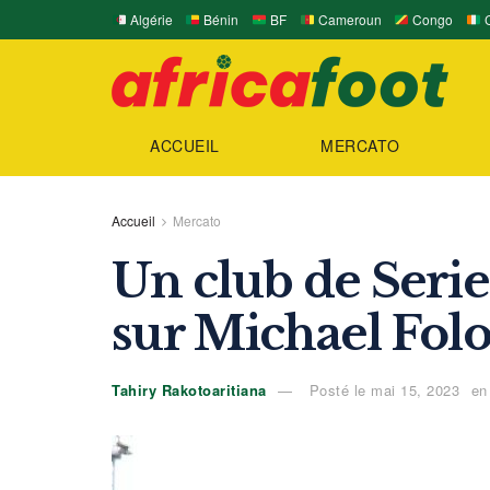
Algérie
Bénin
BF
Cameroun
Congo
C
ACCUEIL
MERCATO
Accueil
Mercato
Un club de Serie 
sur Michael Fol
Tahiry Rakotoaritiana
Posté le mai 15, 2023
en