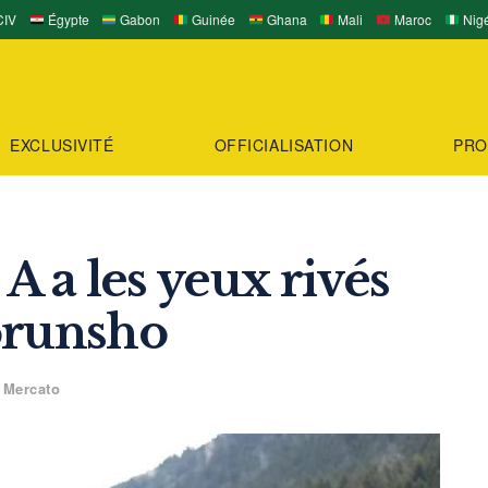
IV
Égypte
Gabon
Guinée
Ghana
Mali
Maroc
Nigé
EXCLUSIVITÉ
OFFICIALISATION
PRO
A a les yeux rivés
orunsho
Mercato