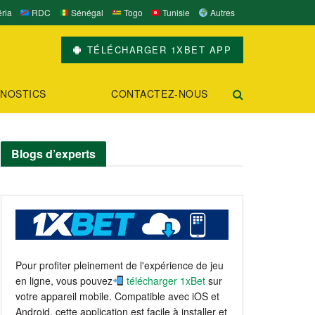
ria
RDC
Sénégal
Togo
Tunisie
Autres
TÉLÉCHARGER 1XBET APP
NOSTICS
CONTACTEZ-NOUS
Blogs d’experts
Pour profiter pleinement de l'expérience de jeu
en ligne, vous pouvez
télécharger 1xBet
sur
votre appareil mobile. Compatible avec iOS et
Android, cette application est facile à installer et