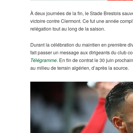
À deux journées de la fin, le Stade Brestois sau
victoire contre Clermont. Ce fut une année compli
relégation tout au long de la saison.
Durant la célébration du maintien en première div
fait passer un message aux dirigeants du club con
Télégramme
. En fin de contrat le 30 juin procha
au milieu de terrain algérien, d’après la source.