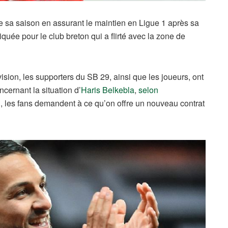
ve sa saison en assurant le maintien en Ligue 1 après sa
quée pour le club breton qui a flirté avec la zone de
ision, les supporters du SB 29, ainsi que les joueurs, ont
cernant la situation d’
Haris Belkebla
,
selon
in, les fans demandent à ce qu’on offre un nouveau contrat