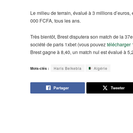
Le milieu de terrain, évalué à 3 millions d’euros
000 FCFA, tous les ans.
Très bientôt, Brest disputera son match de la 37
société de paris 1xbet (vous pouvez
télécharger 
Brest gagne à 8,40, un match nul est évalué à 5,
Mots-clés :
Haris Belkebla
Algérie
Partager
Tweeter