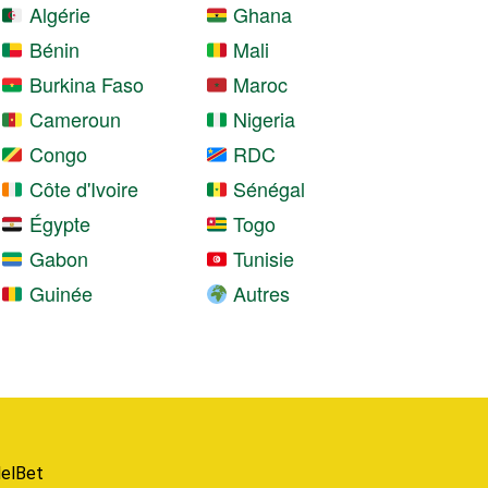
Algérie
Ghana
Bénin
Mali
Burkina Faso
Maroc
Cameroun
Nigeria
Congo
RDC
Côte d'Ivoire
Sénégal
Égypte
Togo
Gabon
Tunisie
Guinée
Autres
elBet