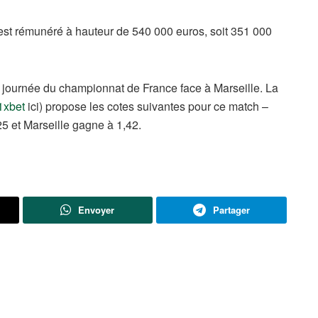
, est rémunéré à hauteur de 540 000 euros, soit 351 000
e journée du championnat de France face à Marseille. La
1xbet
ici) propose les cotes suivantes pour ce match –
25 et Marseille gagne à 1,42.
Envoyer
Partager