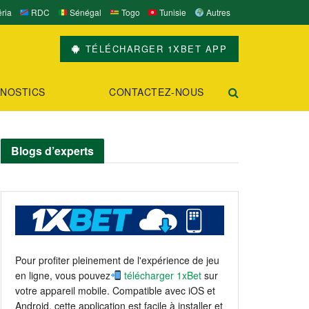
ria
RDC
Sénégal
Togo
Tunisie
Autres
TÉLÉCHARGER 1XBET APP
NOSTICS
CONTACTEZ-NOUS
Blogs d’experts
Pour profiter pleinement de l'expérience de jeu
en ligne, vous pouvez
télécharger 1xBet
sur
votre appareil mobile. Compatible avec iOS et
Android, cette application est facile à installer et