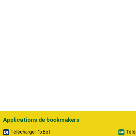
Applications de bookmakers
Télécharger 1xBet
Télé