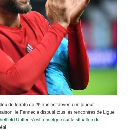
lieu de terrain de 29 ans est devenu un joueur
saison, le Fennec a disputé tous les rencontres de Ligue
heffield United s’est renseigné sur la situation de
été.