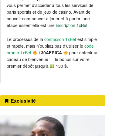
vous permet d'accéder à tous les services de
paris sportifs et de jeux de casino. Avant de
pouvoir commencer à jouer et à parier, une
étape essentielle est une
inscription 1xBet
.
Le processus de la
connexion 1xBet
est simple
et rapide, mais n’oubliez pas d'utiliser le
code
promo 1xBet
130AFRICA
pour obtenir un
cadeau de bienvenue — le bonus sur votre
premier dépôt jusqu'à
130 $.
Exclusivité