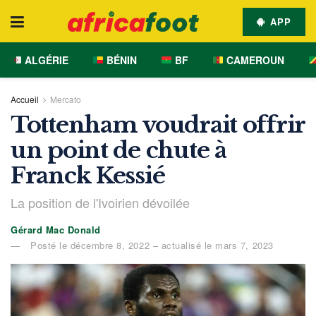
APP
ALGÉRIE
BÉNIN
BF
CAMEROUN
Accueil
Mercato
Tottenham voudrait offrir
un point de chute à
Franck Kessié
La position de l'Ivoirien dévoilée
Gérard Mac Donald
Posté le décembre 8, 2022 – actualisé le mars 7, 2023