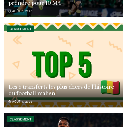
prendre pour 10 M€
AOÛT 5, 2026
CLASSEMENT
Les 5 transferts les plus chers de l’histoire
du football malien
AOÛT 1, 2026
CLASSEMENT