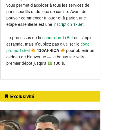
vous permet d'accéder à tous les services de
paris sportifs et de jeux de casino. Avant de
pouvoir commencer à jouer et à parier, une
étape essentielle est une
inscription 1xBet
.
Le processus de la
connexion 1xBet
est simple
et rapide, mais n’oubliez pas d'utiliser le
code
promo 1xBet
130AFRICA
pour obtenir un
cadeau de bienvenue — le bonus sur votre
premier dépôt jusqu'à
130 $.
Exclusivité