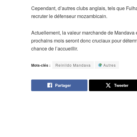
Cependant, d’autres clubs anglais, tels que Fulh
recruter le défenseur mozambicain.
Actuellement, la valeur marchande de Mandava es
prochains mois seront donc cruciaux pour détermi
chance de l’accueillir.
Mots-clés :
Reinildo Mandava
Autres
Partager
Tweeter