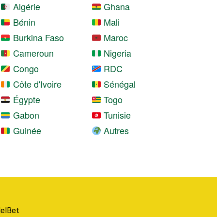
Algérie
Ghana
Bénin
Mali
Burkina Faso
Maroc
Cameroun
Nigeria
Congo
RDC
Côte d'Ivoire
Sénégal
Égypte
Togo
Gabon
Tunisie
Guinée
Autres
elBet