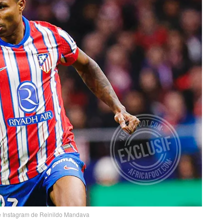
e Instagram de Reinildo Mandava