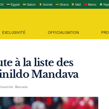
IV
Égypte
Gabon
Guinée
Ghana
Mali
Maroc
Nigé
EXCLUSIVITÉ
OFFICIALISATION
PRO
e à la liste des
einildo Mandava
lusivité
,
Mercato