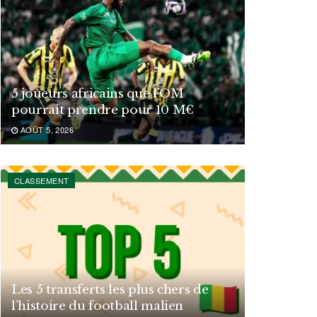
5 joueurs africains que l’OM
pourrait prendre pour 10 M€
AOÛT 5, 2026
CLASSEMENT
Les 5 transferts les plus chers de
l’histoire du football malien