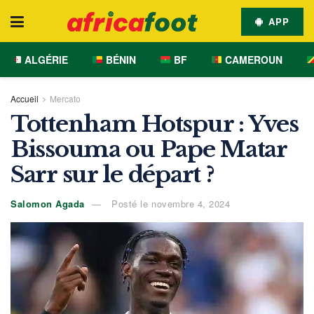
APP
ALGÉRIE
BÉNIN
BF
CAMEROUN
Accueil
Mercato
Tottenham Hotspur : Yves
Bissouma ou Pape Matar
Sarr sur le départ ?
Salomon Agada
Posté le novembre 4, 2024