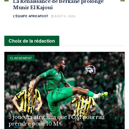
La Renaissance de Berkane prolonge
Munir El Kajoui
L'ÉQUIPE AFRICAFOOT
AOÛT 9, 2026
Choix de la rédaction
CLASSEMENT
5 joueurs africains que l’OM pourrait
prendre pour 10 M€