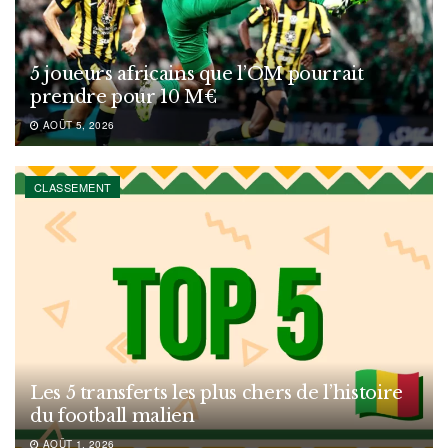
5 joueurs africains que l’OM pourrait
prendre pour 10 M€
AOÛT 5, 2026
CLASSEMENT
Les 5 transferts les plus chers de l’histoire
du football malien
AOÛT 1, 2026