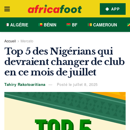
APP
ALGÉRIE
BÉNIN
BF
CAMEROUN
Accueil
Mercato
Top 5 des Nigérians qui
devraient changer de club
en ce mois de juillet
Tahiry Rakotoaritiana
Posté le juillet 8, 2025