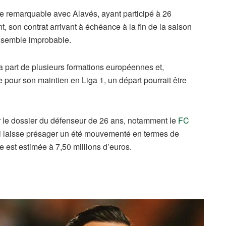
e remarquable avec Alavés, ayant participé à 26
 son contrat arrivant à échéance à la fin de la saison
l semble improbable.
 la part de plusieurs formations européennes et,
te pour son maintien en Liga 1, un départ pourrait être
r le dossier du défenseur de 26 ans, notamment le
FC
ui laisse présager un été mouvementé en termes de
e est estimée à 7,50 millions d’euros.