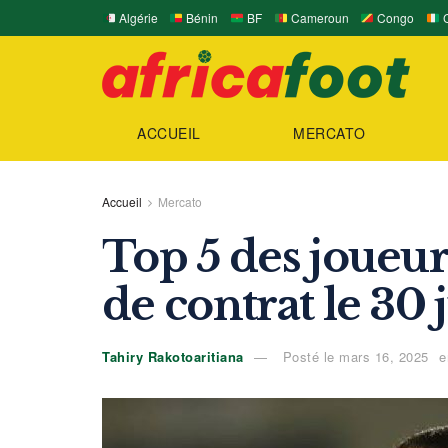
Algérie
Bénin
BF
Cameroun
Congo
C
ACCUEIL
MERCATO
Accueil
Mercato
Top 5 des joueur
de contrat le 30
Tahiry Rakotoaritiana
Posté le mars 16, 2025
e