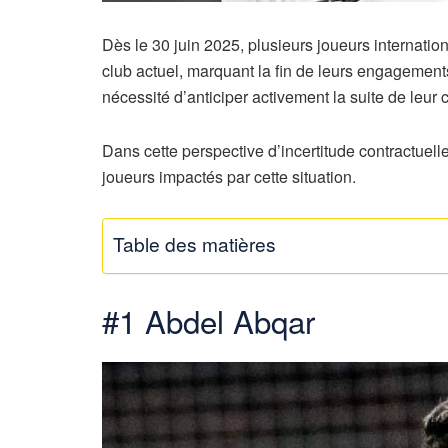
Dès le 30 juin 2025, plusieurs joueurs internatio
club actuel, marquant la fin de leurs engagement
nécessité d’anticiper activement la suite de leur 
Dans cette perspective d’incertitude contractuell
joueurs impactés par cette situation.
Table des matières
#1 Abdel Abqar