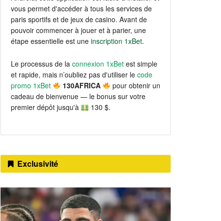
vous permet d'accéder à tous les services de
paris sportifs et de jeux de casino. Avant de
pouvoir commencer à jouer et à parier, une
étape essentielle est une
inscription 1xBet
.
Le processus de la
connexion 1xBet
est simple
et rapide, mais n’oubliez pas d'utiliser le
code
promo 1xBet
130AFRICA
pour obtenir un
cadeau de bienvenue — le bonus sur votre
premier dépôt jusqu'à
130 $.
Exclusivité