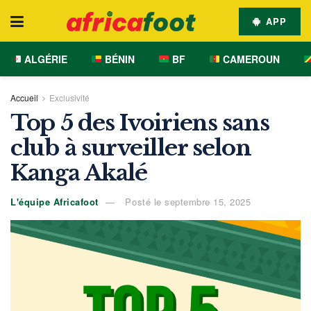
APP
ALGÉRIE
BÉNIN
BF
CAMEROUN
Accueil
Exclusivité
Top 5 des Ivoiriens sans
club à surveiller selon
Kanga Akalé
L'équipe Africafoot
Posté le septembre 15, 2025