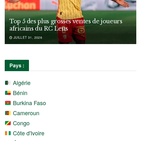
Top 5 des plus grosses ventes de joueurs
africains du RC Lens
JUILLET 31, 2026
Pays :
Algérie
Bénin
Burkina Faso
Cameroun
Congo
Côte d'Ivoire