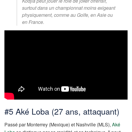
Kodjia peut jouer le rôle de joker offensif,
surtout dans un championnat moins exigeant
physiquement, comme au Golfe, en Asie ou
en France.
#5 Aké Loba (27 ans, attaquant)
Passé par Monterrey (Mexique) et Nashville (MLS),
Aké