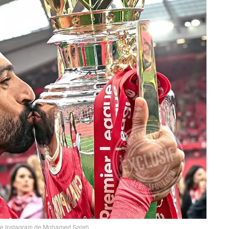
te Instagram de Mohamed Salah