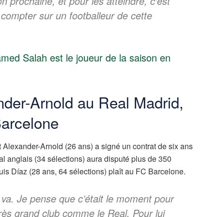
n prochaine, et pour les atteindre, c’est
compter sur un footballeur de cette
med Salah est le joueur de la saison en
nder-Arnold au Real Madrid,
Barcelone
nt Alexander-Arnold (26 ans) a signé un contrat de six ans
al anglais (34 sélections) aura disputé plus de 350
Luis Díaz (28 ans, 64 sélections) plaît au FC Barcelone.
n va. Je pense que c’était le moment pour
n très grand club comme le Real. Pour lui