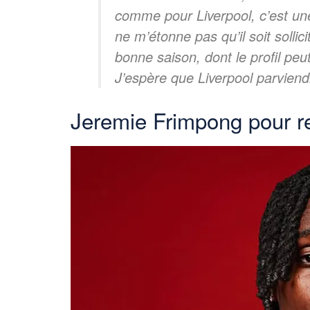
comme pour Liverpool, c’est un
ne m’étonne pas qu’il soit sollici
bonne saison, dont le profil pe
J’espère que Liverpool parviend
Jeremie Frimpong pour r