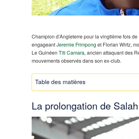
Champion d’Angleterre pour la vingtième fois de s
engageant
Jeremie Frimpong
et Florian Wirtz, m
Le Guinéen
Titi Camara
, ancien attaquant des R
mouvements observés dans son ex-club.
Table des matières
La prolongation de Salah