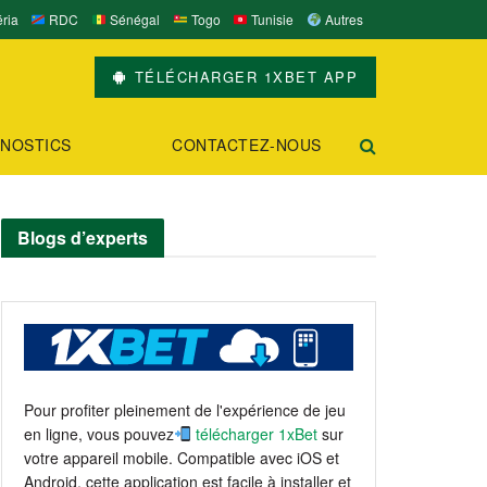
ria
RDC
Sénégal
Togo
Tunisie
Autres
TÉLÉCHARGER 1XBET APP
NOSTICS
CONTACTEZ-NOUS
Blogs d’experts
Pour profiter pleinement de l'expérience de jeu
en ligne, vous pouvez
télécharger 1xBet
sur
votre appareil mobile. Compatible avec iOS et
Android, cette application est facile à installer et