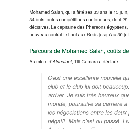
Mohamed Salah, qui a fêté ses 33 ans le 15 juin, 
34 buts toutes compétitions confondues, dont 29
décisives. Le capitaine des Pharaons égyptiens, 
nouveau contrat le liant aux Reds jusqu’au 30 juin
Parcours de Mohamed Salah, coûts des 
Au micro d’
Africafoot
, Titi Camara a déclaré :
C’est une excellente nouvelle qu’
club et le club lui doit beaucoup
arriver. Je suis très heureux qu
monde, poursuive sa carrière à 
les négociations entre les deux 
négatif. Mais c’est du passé. Li