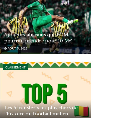
5 joueurs africains que l’OM
pourrait prendre pour 10 M€
AOÛT 5, 2026
CLASSEMENT
Les 5 transferts les plus chers de
l’histoire du football malien