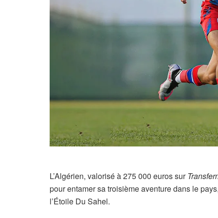
L’Algérien, valorisé à 275 000 euros sur
Transfer
pour entamer sa troisième aventure dans le pays
l’Étoile Du Sahel.