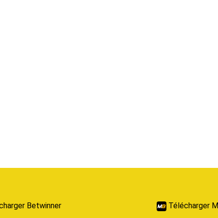
charger Betwinner
Télécharger M