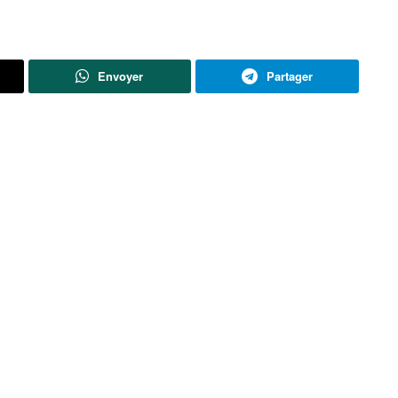
Envoyer
Partager