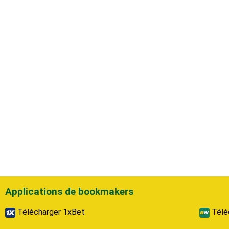
Applications de bookmakers
Télécharger 1xBet
Télé