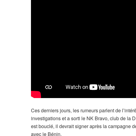
Ces derniers jours, les rumeurs parlent de l’intérê
investigations et a sorti le NK Bravo, club de la D
est bouclé, il devrait signer après la campagne
avec le Bénin.