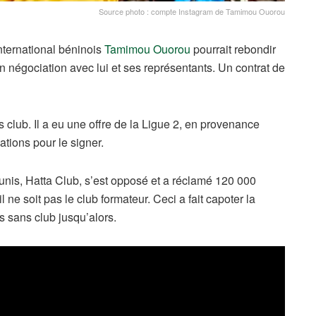
Source photo : compte Instagram de Tamimou Ouorou
international béninois
Tamimou Ouorou
pourrait rebondir
n négociation avec lui et ses représentants. Un contrat de
lub. Il a eu une offre de la Ligue 2, en provenance
tions pour le signer.
nis, Hatta Club, s’est opposé et a réclamé 120 000
ne soit pas le club formateur. Ceci a fait capoter la
 sans club jusqu’alors.