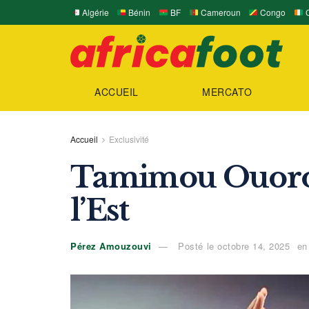
Algérie
Bénin
BF
Cameroun
Congo
C
ACCUEIL
MERCATO
Accueil
Exclusivité
Tamimou Ouorou
l’Est
Pérez Amouzouvi
Posté le octobre 14, 2025
en