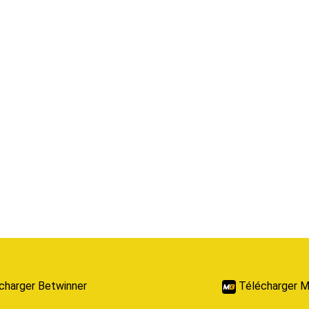
charger Betwinner
Télécharger M