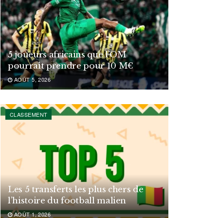
5 joueurs africains que l’OM
pourrait prendre pour 10 M€
AOÛT 5, 2026
CLASSEMENT
Les 5 transferts les plus chers de
l’histoire du football malien
AOÛT 1, 2026