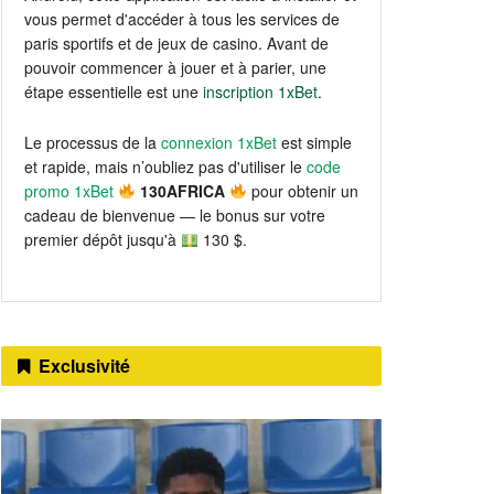
vous permet d'accéder à tous les services de
paris sportifs et de jeux de casino. Avant de
pouvoir commencer à jouer et à parier, une
étape essentielle est une
inscription 1xBet
.
Le processus de la
connexion 1xBet
est simple
et rapide, mais n’oubliez pas d'utiliser le
code
promo 1xBet
130AFRICA
pour obtenir un
cadeau de bienvenue — le bonus sur votre
premier dépôt jusqu'à
130 $.
Exclusivité