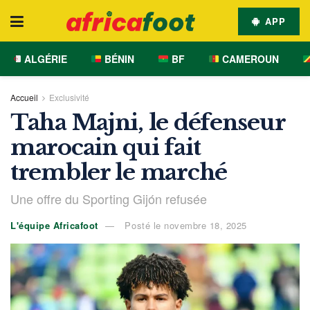
APP
ALGÉRIE
BÉNIN
BF
CAMEROUN
Accueil
Exclusivité
Taha Majni, le défenseur
marocain qui fait
trembler le marché
Une offre du Sporting Gijón refusée
L'équipe Africafoot
Posté le novembre 18, 2025