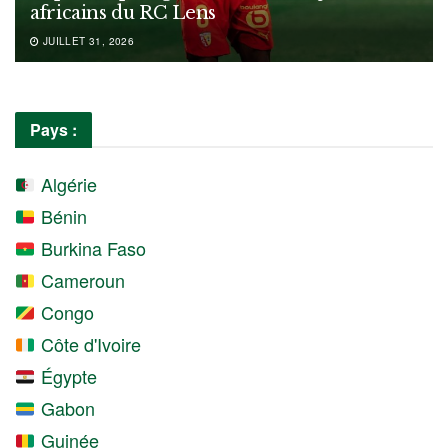
africains du RC Lens
JUILLET 31, 2026
Pays :
Algérie
Bénin
Burkina Faso
Cameroun
Congo
Côte d'Ivoire
Égypte
Gabon
Guinée