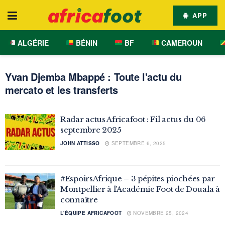
APP
ALGÉRIE
BÉNIN
BF
CAMEROUN
Yvan Djemba Mbappé : Toute l'actu du
mercato et les transferts
Radar actus Africafoot : Fil actus du 06
septembre 2025
JOHN ATTISSO
SEPTEMBRE 6, 2025
#EspoirsAfrique – 3 pépites piochées par
Montpellier à l’Académie Foot de Douala à
connaître
L'ÉQUIPE AFRICAFOOT
NOVEMBRE 25, 2024