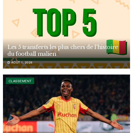
Les 5 transferts les plus chers de l’histoire
du football malien
AOÛT 1, 2026
CLASSEMENT