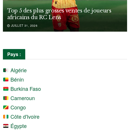
Top 5 des plus grosses ventes de joueurs
africains du RC Lens
JUILLET 31, 2026
Pays :
Algérie
Bénin
Burkina Faso
Cameroun
Congo
Côte d'Ivoire
Égypte