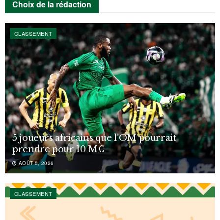
Choix de la rédaction
CLASSEMENT
5 joueurs africains que l’OM pourrait
prendre pour 10 M€
AOÛT 5, 2026
CLASSEMENT