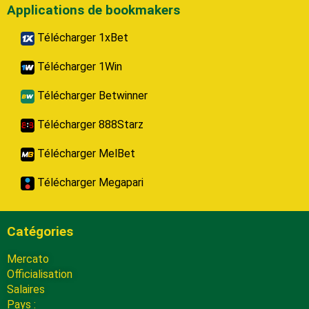
Applications de bookmakers
Télécharger 1xBet
Télécharger 1Win
Télécharger Betwinner
Télécharger 888Starz
Télécharger MelBet
Télécharger Megapari
Catégories
Mercato
Officialisation
Salaires
Pays :