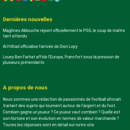
Dernières nouvelles
Maghnes Akliouche rejoint officiellement le PSG, le coup de maître
tant attendu
Al Ittihad officialise l’arrivée de Dion Lopy
Louey Ben Farhat affole l’Europe, Francfort sous la pression de
plusieurs prétendants
A propos de nous
Nous sommes une rédaction de passionnés de football africain
traitant des sujets qui tournent autour de l’argent et du foot.
Combien gagne un joueur ? Ce joueur vaut combien ? Quelle est
son histoire et son évolution en termes de valeur marchande ?
Toutes les réponses sont en détail sur notre site.