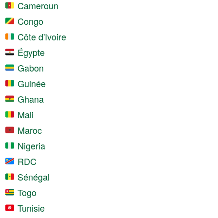
Cameroun
Congo
Côte d'Ivoire
Égypte
Gabon
Guinée
Ghana
Mali
Maroc
Nigeria
RDC
Sénégal
Togo
Tunisie