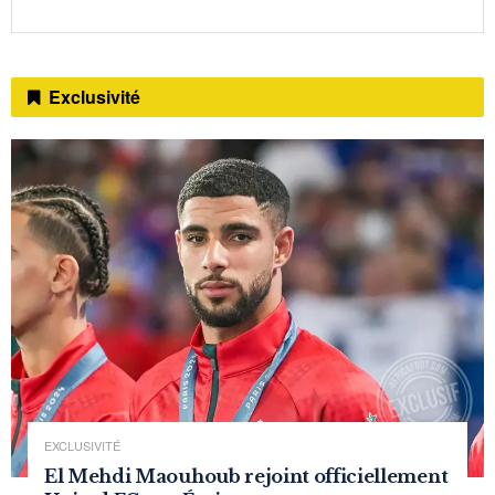
Exclusivité
EXCLUSIVITÉ
El Mehdi Maouhoub rejoint officiellement