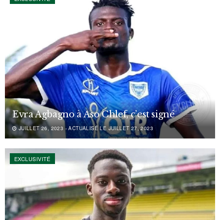
Evra Agbagno à Aso Chlef, c’est signé
JUILLET 26, 2023 - ACTUALISÉ LE JUILLET 27, 2023
EXCLUSIVITÉ