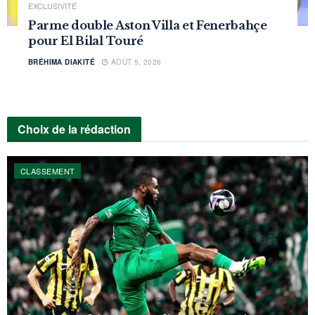
EXCLUSIVITÉ
Parme double Aston Villa et Fenerbahçe
pour El Bilal Touré
BRÉHIMA DIAKITÉ
AOÛT 5, 2026
Choix de la rédaction
CLASSEMENT