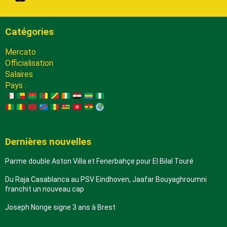
Catégories
Mercato
Officialisation
Salaires
Pays :
Dernières nouvelles
Parme double Aston Villa et Fenerbahçe pour El Bilal Touré
Du Raja Casablanca au PSV Eindhoven, Jaafar Bouyaghroumni
franchit un nouveau cap
Joseph Nonge signe 3 ans à Brest