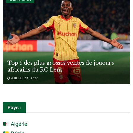
Top 5 des plus grosses ventes de joueurs
africains du RC Lens
JUILLET 31, 2026
Pays :
Algérie
Bénin