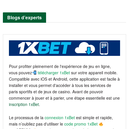
Blogs d’experts
Pour profiter pleinement de l'expérience de jeu en ligne,
vous pouvez
télécharger 1xBet
sur votre appareil mobile.
Compatible avec iOS et Android, cette application est facile à
installer et vous permet d'accéder à tous les services de
paris sportifs et de jeux de casino. Avant de pouvoir
commencer à jouer et à parier, une étape essentielle est une
inscription 1xBet
.
Le processus de la
connexion 1xBet
est simple et rapide,
mais n’oubliez pas d'utiliser le
code promo 1xBet