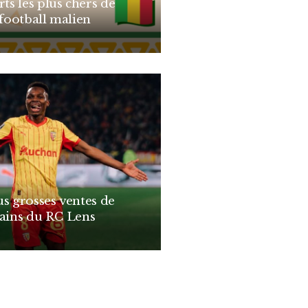
rts les plus chers de
 football malien
us grosses ventes de
cains du RC Lens