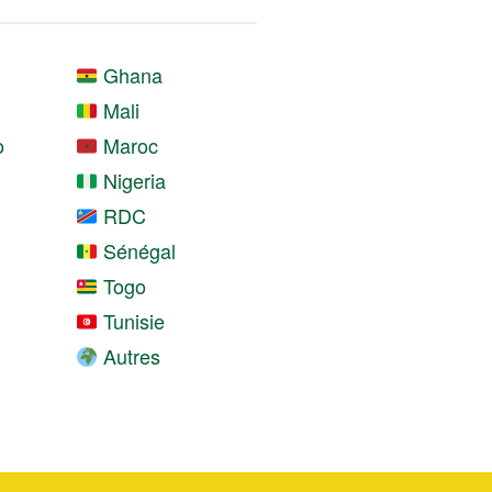
Ghana
Mali
o
Maroc
Nigeria
RDC
Sénégal
Togo
Tunisie
Autres