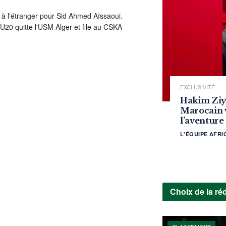
à l'étranger pour Sid Ahmed Aïssaoui.
n U20 quitte l'USM Alger et file au CSKA
EXCLUSIVITÉ
Hakim Ziyec
Marocain 
l’aventure
L'ÉQUIPE AFR
Choix de la ré