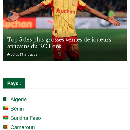
Top 5 des plus grosses ventes de joueurs
africains du RC Lens
JUILLET 31, 2026
Pays :
Algérie
Bénin
Burkina Faso
Cameroun