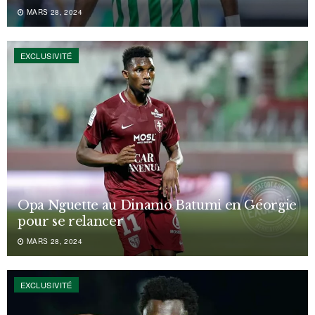
MARS 28, 2024
EXCLUSIVITÉ
Opa Nguette au Dinamo Batumi en Géorgie
pour se relancer
MARS 28, 2024
EXCLUSIVITÉ