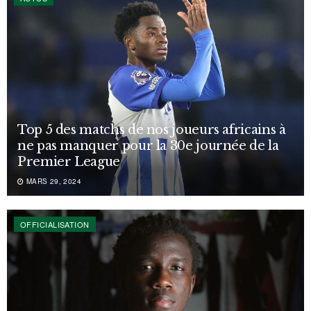
Top 5 des matchs de nos joueurs africains à
ne pas manquer pour la 30e journée de la
Premier League
MARS 29, 2024
OFFICIALISATION