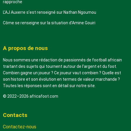
rapproche
L’AJ Auxerre s’est renseigné sur Nathan Ngoumou
Côme se renseigne sur la situation d’Amine Gouiri
A propos de nous
Nous sommes une rédaction de passionnés de football africain
traitant des sujets qui tournent autour de l’argent et du foot.
Combien gagne un joueur ? Ce joueur vaut combien ? Quelle est
son histoire et son évolution en termes de valeur marchande ?
Toutes les réponses sont en détail sur notre site.
© 2022–2026 africafoot.com
Contacts
Contactez-nous