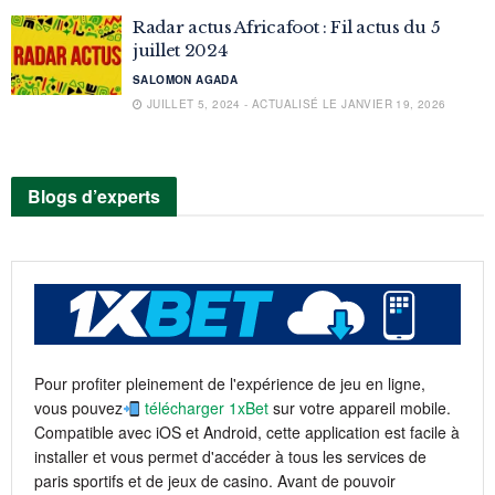
Radar actus Africafoot : Fil actus du 5
juillet 2024
SALOMON AGADA
JUILLET 5, 2024 - ACTUALISÉ LE JANVIER 19, 2026
Blogs d’experts
Pour profiter pleinement de l'expérience de jeu en ligne,
vous pouvez
télécharger 1xBet
sur votre appareil mobile.
Compatible avec iOS et Android, cette application est facile à
installer et vous permet d'accéder à tous les services de
paris sportifs et de jeux de casino. Avant de pouvoir