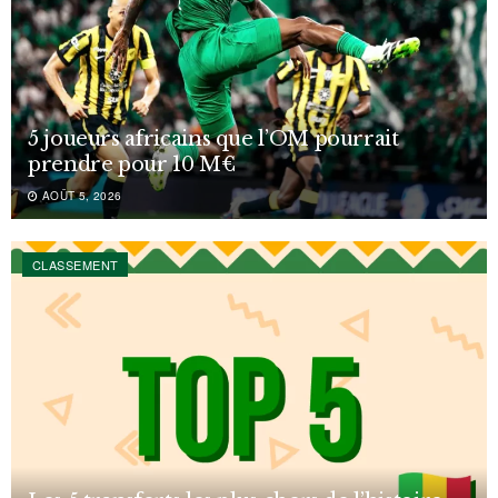
5 joueurs africains que l’OM pourrait
prendre pour 10 M€
AOÛT 5, 2026
CLASSEMENT