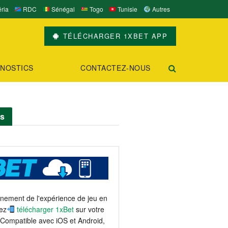
ria
RDC
Sénégal
Togo
Tunisie
Autres
TÉLÉCHARGER 1XBET APP
NOSTICS
CONTACTEZ-NOUS
ts
einement de l'expérience de jeu en
ez
télécharger 1xBet
sur votre
 Compatible avec iOS et Android,