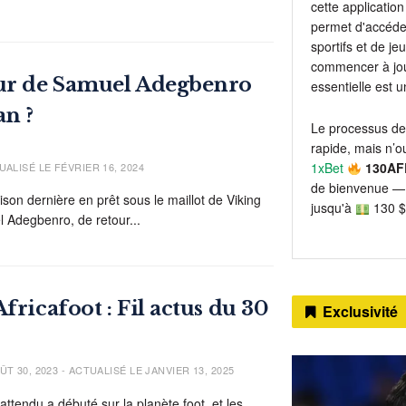
cette application 
permet d'accéder
sportifs et de j
commencer à jou
our de Samuel Adegbenro
essentielle est 
an ?
Le processus de
rapide, mais n’ou
1xBet
130AF
UALISÉ LE FÉVRIER 16, 2024
de bienvenue — 
ison dernière en prêt sous le maillot de Viking
jusqu'à
130 $
 Adegbenro, de retour...
fricafoot : Fil actus du 30
Exclusivité
T 30, 2023 - ACTUALISÉ LE JANVIER 13, 2025
attendu a débuté sur la planète foot, et les