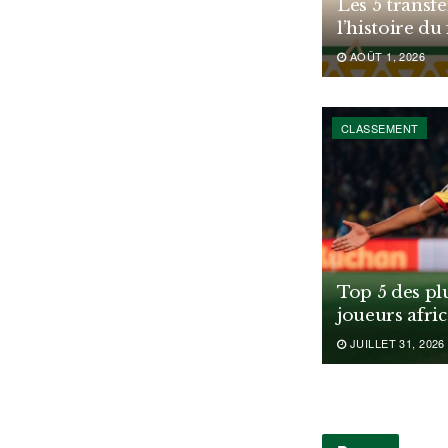
Les 5 transfe
l’histoire du
AOÛT 1, 2026
CLASSEMENT
Top 5 des pl
joueurs afri
JUILLET 31, 2026