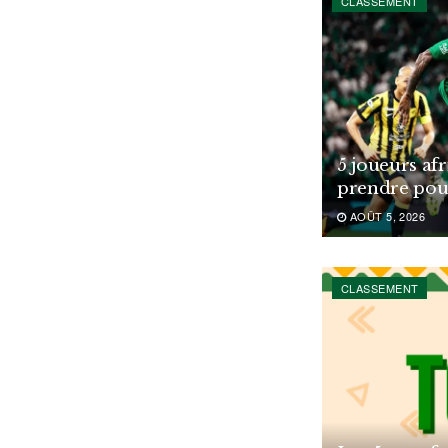
CLASSEMENT
5 joueurs af
prendre pou
AOÛT 5, 2026
CLASSEMENT