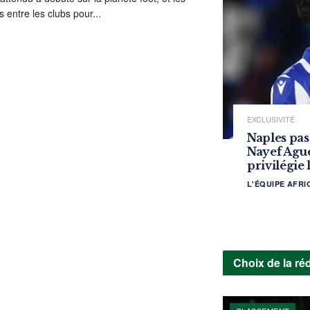
s entre les clubs pour...
EXCLUSIVITÉ
Naples pas
Nayef Ague
privilégie
L'ÉQUIPE AFR
Choix de la ré