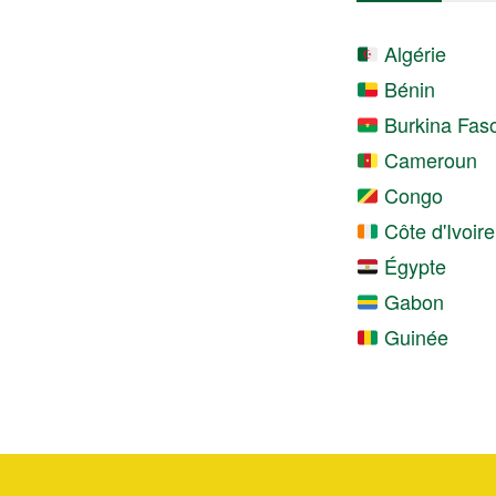
Algérie
Bénin
Burkina Fas
Cameroun
Congo
Côte d'Ivoire
Égypte
Gabon
Guinée