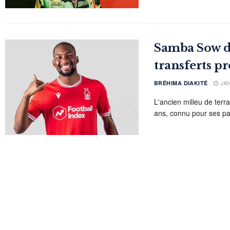
Samba Sow dé
transferts p
JAN
BRÉHIMA DIAKITÉ
L'ancien milieu de ter
ans, connu pour ses p