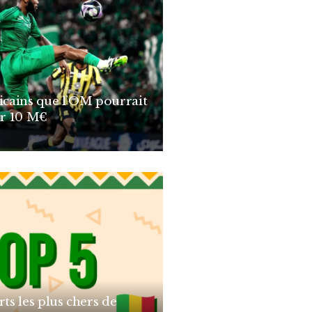
ricains que l’OM pourrait
r 10 M€
rts les plus chers de