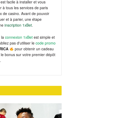
est facile à installer et vous
 à tous les services de paris
eux de casino. Avant de pouvoir
er et à parier, une étape
une
inscription 1xBet
.
 la
connexion 1xBet
est simple et
bliez pas d'utiliser le
code promo
RICA
pour obtenir un cadeau
le bonus sur votre premier dépôt
.