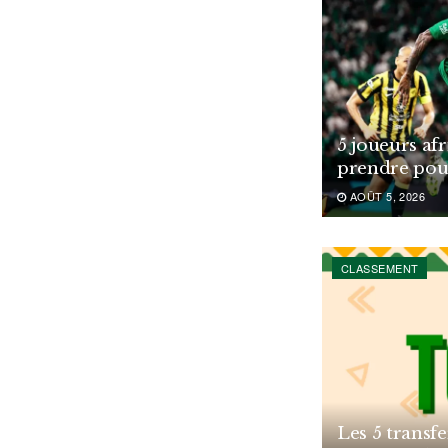
5 joueurs af
prendre pou
AOÛT 5, 2026
CLASSEMENT
Les 5 transfe