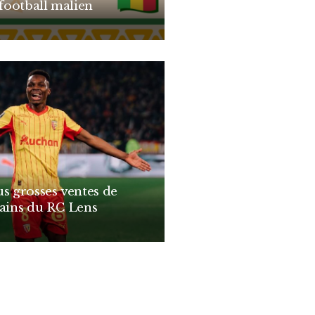
 football malien
us grosses ventes de
cains du RC Lens