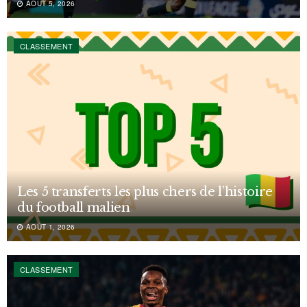
AOÛT 5, 2026
CLASSEMENT
Les 5 transferts les plus chers de l’histoire
du football malien
AOÛT 1, 2026
CLASSEMENT