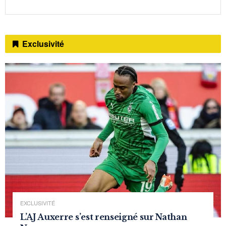
Exclusivité
EXCLUSIVITÉ
L’AJ Auxerre s’est renseigné sur Nathan