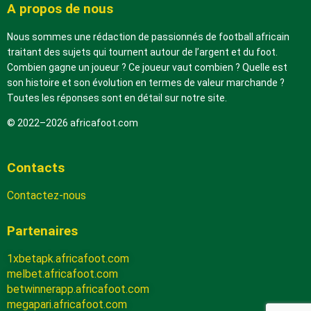
A propos de nous
Nous sommes une rédaction de passionnés de football africain
traitant des sujets qui tournent autour de l’argent et du foot.
Combien gagne un joueur ? Ce joueur vaut combien ? Quelle est
son histoire et son évolution en termes de valeur marchande ?
Toutes les réponses sont en détail sur notre site.
© 2022–2026 africafoot.com
Contacts
Contactez-nous
Partenaires
1xbetapk.africafoot.com
melbet.africafoot.com
betwinnerapp.africafoot.com
megapari.africafoot.com