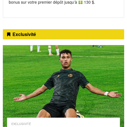
bonus sur votre premier dépôt jusqu'à
130 $.
Exclusivité
EXCLUSIVITÉ