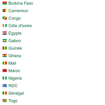
Burkina Faso
Cameroun
Congo
Côte d'Ivoire
Égypte
Gabon
Guinée
Ghana
Mali
Maroc
Nigeria
RDC
Sénégal
Togo