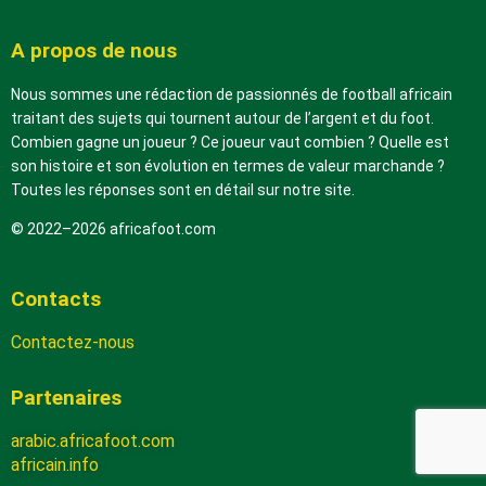
A propos de nous
Nous sommes une rédaction de passionnés de football africain
traitant des sujets qui tournent autour de l’argent et du foot.
Combien gagne un joueur ? Ce joueur vaut combien ? Quelle est
son histoire et son évolution en termes de valeur marchande ?
Toutes les réponses sont en détail sur notre site.
© 2022–2026 africafoot.com
Contacts
Contactez-nous
Partenaires
arabic.africafoot.com
africain.info