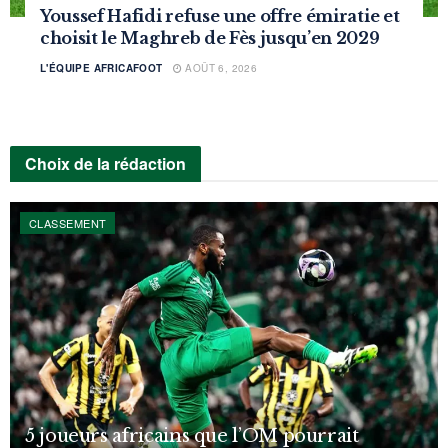
Youssef Hafidi refuse une offre émiratie et
choisit le Maghreb de Fès jusqu’en 2029
L'ÉQUIPE AFRICAFOOT
AOÛT 6, 2026
Choix de la rédaction
CLASSEMENT
5 joueurs africains que l’OM pourrait