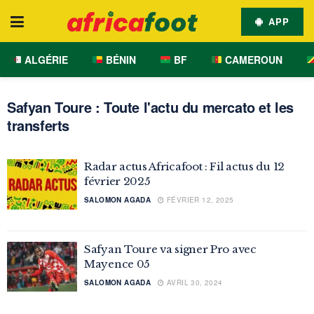
APP
ALGÉRIE
BÉNIN
BF
CAMEROUN
Safyan Toure : Toute l'actu du mercato et les
transferts
Radar actus Africafoot : Fil actus du 12
février 2025
SALOMON AGADA
FÉVRIER 12, 2025
Safyan Toure va signer Pro avec
Mayence 05
SALOMON AGADA
AVRIL 30, 2024