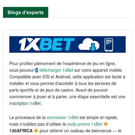
Blogs d’experts
Pour profiter pleinement de l'expérience de jeu en ligne,
vous pouvez
télécharger 1xBet
sur votre appareil mobile.
Compatible avec iOS et Android, cette application est facile à
installer et vous permet d'accéder à tous les services de
paris sportifs et de jeux de casino. Avant de pouvoir
commencer à jouer et à parier, une étape essentielle est une
inscription 1xBet
.
Le processus de la
connexion 1xBet
est simple et rapide,
mais n’oubliez pas d'utiliser le
code promo 1xBet
130AFRICA
pour obtenir un cadeau de bienvenue — le