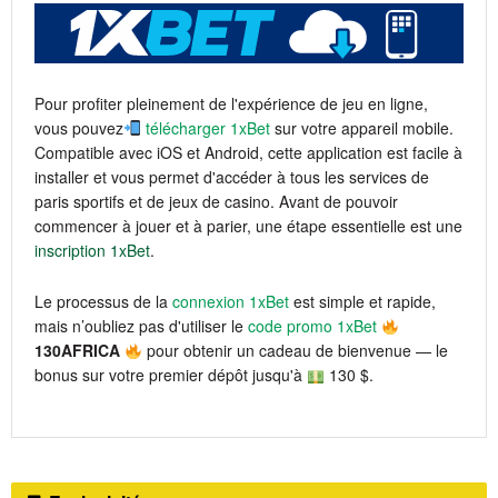
Pour profiter pleinement de l'expérience de jeu en ligne,
vous pouvez
télécharger 1xBet
sur votre appareil mobile.
Compatible avec iOS et Android, cette application est facile à
installer et vous permet d'accéder à tous les services de
paris sportifs et de jeux de casino. Avant de pouvoir
commencer à jouer et à parier, une étape essentielle est une
inscription 1xBet
.
Le processus de la
connexion 1xBet
est simple et rapide,
mais n’oubliez pas d'utiliser le
code promo 1xBet
130AFRICA
pour obtenir un cadeau de bienvenue — le
bonus sur votre premier dépôt jusqu'à
130 $.