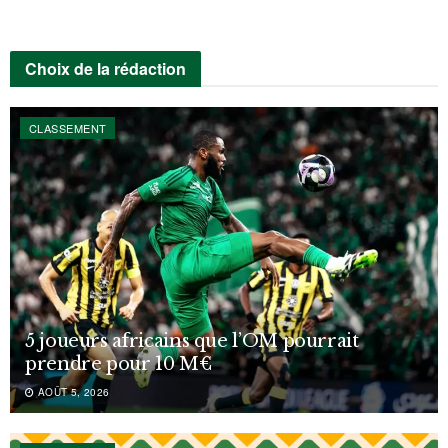
Choix de la rédaction
CLASSEMENT
5 joueurs africains que l’OM pourrait
prendre pour 10 M€
AOÛT 5, 2026