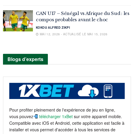
CAN U17 – Sénégal vs Afrique du Sud : les
compos probables avant le choc
KOKOU ALFRED ZIKPI
MAI 12, 2026 - ACTUALISÉ LE MAI 15, 2026
Blogs d’experts
Pour profiter pleinement de l'expérience de jeu en ligne,
vous pouvez
télécharger 1xBet
sur votre appareil mobile.
Compatible avec iOS et Android, cette application est facile à
installer et vous permet d'accéder à tous les services de