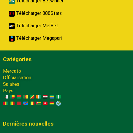
Télécharger Betwinner
Télécharger 888Starz
Télécharger MelBet
Télécharger Megapari
Catégories
Mercato
Officialisation
Salaires
Pays :
Dernières nouvelles