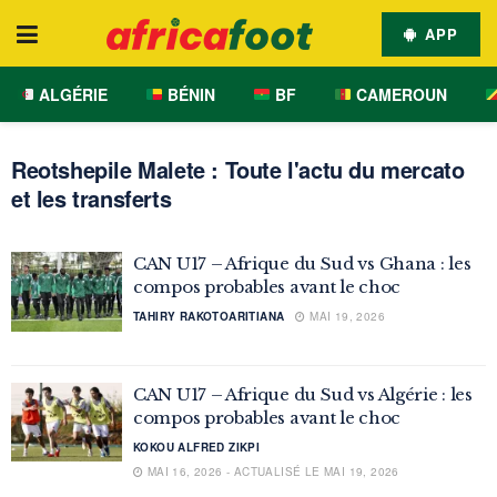
APP
ALGÉRIE
BÉNIN
BF
CAMEROUN
Reotshepile Malete : Toute l'actu du mercato
et les transferts
CAN U17 – Afrique du Sud vs Ghana : les
compos probables avant le choc
TAHIRY RAKOTOARITIANA
MAI 19, 2026
CAN U17 – Afrique du Sud vs Algérie : les
compos probables avant le choc
KOKOU ALFRED ZIKPI
MAI 16, 2026 - ACTUALISÉ LE MAI 19, 2026