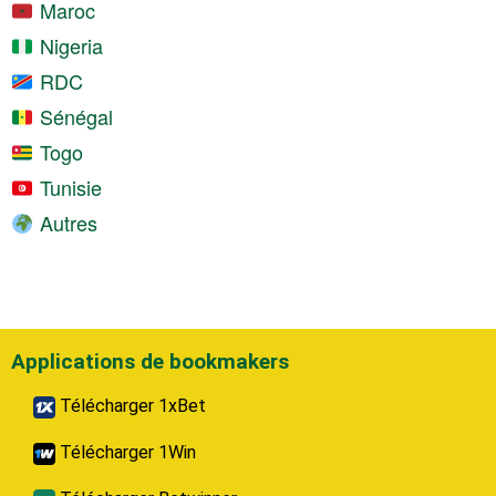
Maroc
Nigeria
RDC
Sénégal
Togo
Tunisie
Autres
Applications de bookmakers
Télécharger 1xBet
Télécharger 1Win