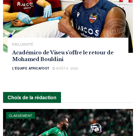
EXCLUSIVITÉ
Académico de Viseu s’offre le retour de
Mohamed Bouldini
L'ÉQUIPE AFRICAFOOT
AOÛT 8, 2026
Choix de la rédaction
CLASSEMENT