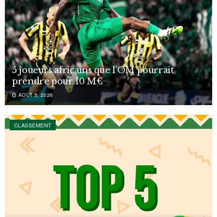
5 joueurs africains que l’OM pourrait
prendre pour 10 M€
AOÛT 5, 2026
CLASSEMENT