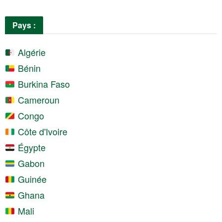
Pays :
Algérie
Bénin
Burkina Faso
Cameroun
Congo
Côte d'Ivoire
Égypte
Gabon
Guinée
Ghana
Mali