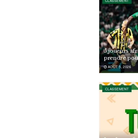
CLASSEMENT
5 joueurs af
prendre pou
AOÛT 5, 2026
CLASSEMENT