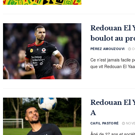
Redouan El Y
boulot au p
OC
PÉREZ AMOUZOUVI
Ce n’est jamais facile p
que vit Redouan El Yaa
Redouan El Y
A
NOVE
CAFIL PASTORÉ
Âgé de 27 ans et socié