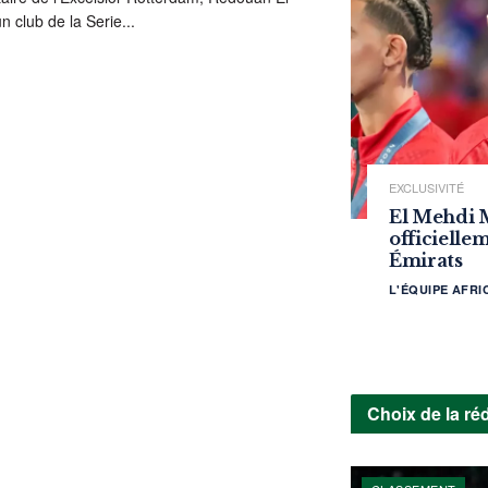
n club de la Serie...
EXCLUSIVITÉ
El Mehdi 
officielle
Émirats
L'ÉQUIPE AFR
Choix de la ré