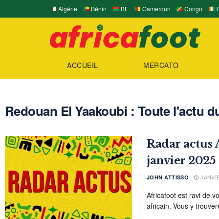
Algérie
Bénin
BF
Cameroun
Congo
C
ACCUEIL
MERCATO
Redouan El Yaakoubi : Toute l'actu du
Radar actus A
janvier 2025
JANVIE
JOHN ATTISSO
Africafoot est ravi de v
africain. Vous y trouvere