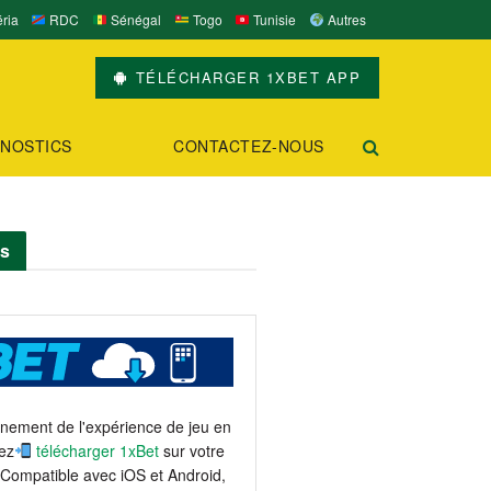
ria
RDC
Sénégal
Togo
Tunisie
Autres
TÉLÉCHARGER 1XBET APP
NOSTICS
CONTACTEZ-NOUS
ts
einement de l'expérience de jeu en
ez
télécharger 1xBet
sur votre
 Compatible avec iOS et Android,