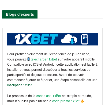
Blogs d’experts
Pour profiter pleinement de l'expérience de jeu en ligne,
vous pouvez
télécharger 1xBet
sur votre appareil mobile.
Compatible avec iOS et Android, cette application est facile à
installer et vous permet d'accéder à tous les services de
paris sportifs et de jeux de casino. Avant de pouvoir
commencer à jouer et à parier, une étape essentielle est une
inscription 1xBet
.
Le processus de la
connexion 1xBet
est simple et rapide,
mais n’oubliez pas d'utiliser le
code promo 1xBet