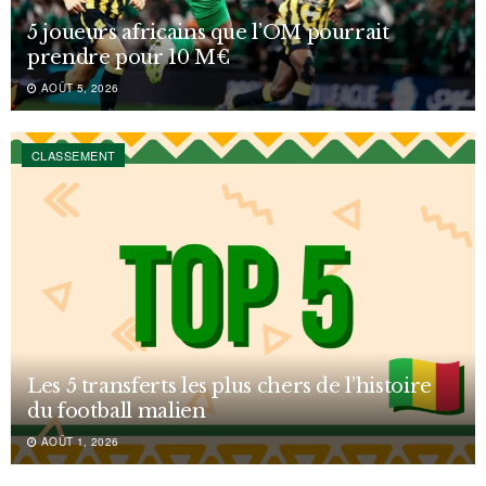
5 joueurs africains que l’OM pourrait
prendre pour 10 M€
AOÛT 5, 2026
CLASSEMENT
Les 5 transferts les plus chers de l’histoire
du football malien
AOÛT 1, 2026