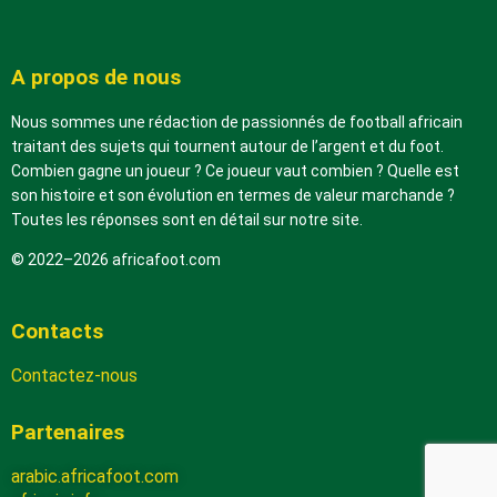
A propos de nous
Nous sommes une rédaction de passionnés de football africain
traitant des sujets qui tournent autour de l’argent et du foot.
Combien gagne un joueur ? Ce joueur vaut combien ? Quelle est
son histoire et son évolution en termes de valeur marchande ?
Toutes les réponses sont en détail sur notre site.
© 2022–2026 africafoot.com
Contacts
Contactez-nous
Partenaires
arabic.africafoot.com