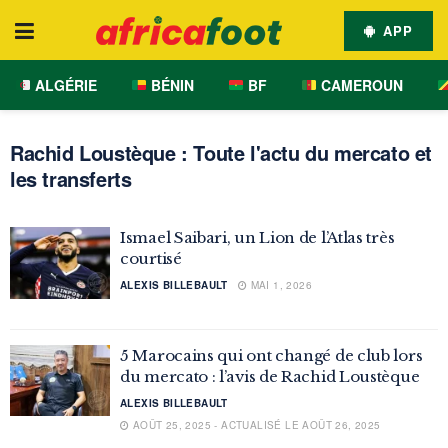
APP
ALGÉRIE
BÉNIN
BF
CAMEROUN
Rachid Loustèque : Toute l'actu du mercato et
les transferts
Ismael Saibari, un Lion de l’Atlas très
courtisé
ALEXIS BILLEBAULT
MAI 1, 2026
5 Marocains qui ont changé de club lors
du mercato : l’avis de Rachid Loustèque
ALEXIS BILLEBAULT
AOÛT 25, 2025 - ACTUALISÉ LE AOÛT 26, 2025