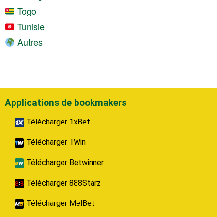
Togo
Tunisie
Autres
Applications de bookmakers
Télécharger 1xBet
Télécharger 1Win
Télécharger Betwinner
Télécharger 888Starz
Télécharger MelBet