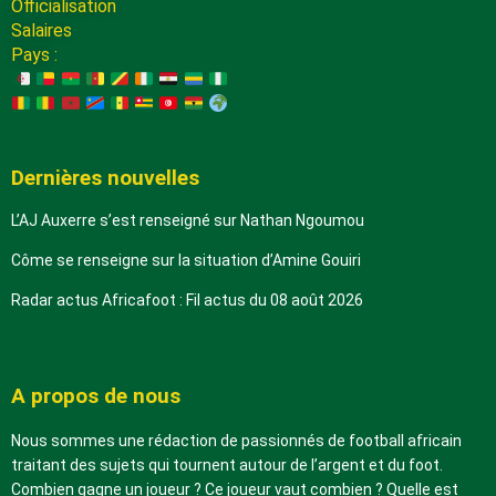
Officialisation
Salaires
Pays :
Dernières nouvelles
L’AJ Auxerre s’est renseigné sur Nathan Ngoumou
Côme se renseigne sur la situation d’Amine Gouiri
Radar actus Africafoot : Fil actus du 08 août 2026
A propos de nous
Nous sommes une rédaction de passionnés de football africain
traitant des sujets qui tournent autour de l’argent et du foot.
Combien gagne un joueur ? Ce joueur vaut combien ? Quelle est