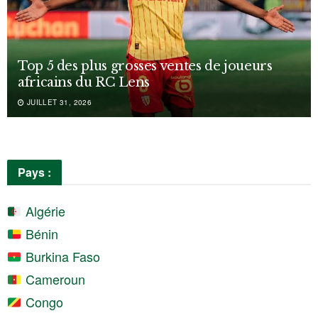
Top 5 des plus grosses ventes de joueurs
africains du RC Lens
JUILLET 31, 2026
Pays :
Algérie
Bénin
Burkina Faso
Cameroun
Congo