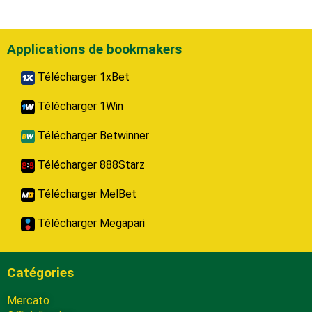
Applications de bookmakers
Télécharger 1xBet
Télécharger 1Win
Télécharger Betwinner
Télécharger 888Starz
Télécharger MelBet
Télécharger Megapari
Catégories
Mercato