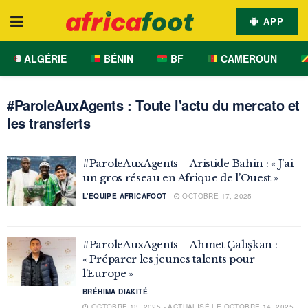
APP
ALGÉRIE
BÉNIN
BF
CAMEROUN
#ParoleAuxAgents : Toute l'actu du mercato et
les transferts
#ParoleAuxAgents – Aristide Bahin : « J’ai
un gros réseau en Afrique de l’Ouest »
L'ÉQUIPE AFRICAFOOT
OCTOBRE 17, 2025
#ParoleAuxAgents – Ahmet Çalışkan :
« Préparer les jeunes talents pour
l’Europe »
BRÉHIMA DIAKITÉ
OCTOBRE 13, 2025 - ACTUALISÉ LE OCTOBRE 14, 2025