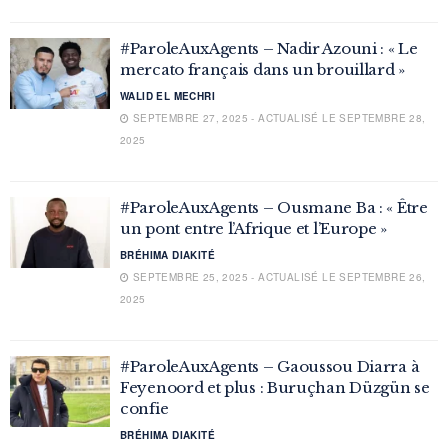
#ParoleAuxAgents – Nadir Azouni : « Le
mercato français dans un brouillard »
WALID EL MECHRI
SEPTEMBRE 27, 2025 - ACTUALISÉ LE SEPTEMBRE 28,
2025
#ParoleAuxAgents – Ousmane Ba : « Être
un pont entre l’Afrique et l’Europe »
BRÉHIMA DIAKITÉ
SEPTEMBRE 25, 2025 - ACTUALISÉ LE SEPTEMBRE 26,
2025
#ParoleAuxAgents – Gaoussou Diarra à
Feyenoord et plus : Buruçhan Düzgün se
confie
BRÉHIMA DIAKITÉ