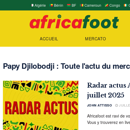
Algérie
Bénin
BF
Cameroun
Congo
C
ACCUEIL
MERCATO
Papy Djilobodji : Toute l'actu du merc
Radar actus A
juillet 2025
JUILLE
JOHN ATTISSO
Africafoot est ravi de vo
Vous y trouverez en liv