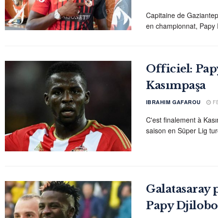
Capitaine de Gaziantep 
en championnat, Papy Dj
Officiel: Pap
Kasımpaşa
FÉ
IBRAHIM GAFAROU
C'est finalement à Kas
saison en Süper Lig tur
Galatasaray p
Papy Djilobo