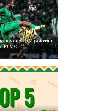
ricains que l’OM pourrait
r 10 M€