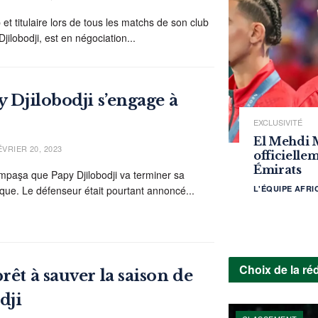
et titulaire lors de tous les matchs de son club
ilobodji, est en négociation...
y Djilobodji s’engage à
EXCLUSIVITÉ
El Mehdi 
VRIER 20, 2023
officielle
Émirats
ımpaşa que Papy Djilobodji va terminer sa
que. Le défenseur était pourtant annoncé...
L'ÉQUIPE AFR
Choix de la ré
rêt à sauver la saison de
dji