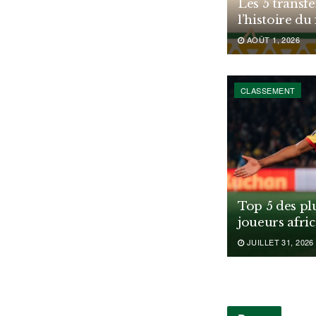
Les 5 transfe
l’histoire du
AOÛT 1, 2026
CLASSEMENT
Top 5 des pl
joueurs afri
JUILLET 31, 2026