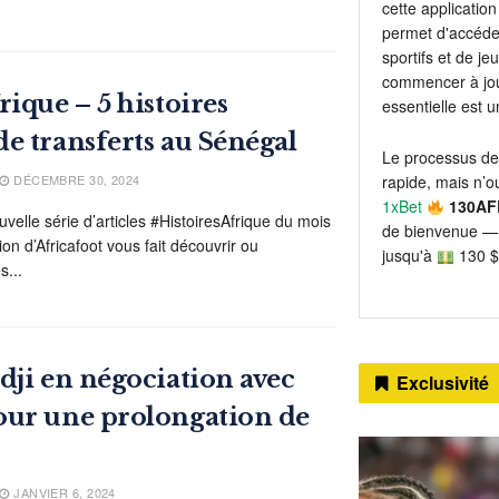
cette application 
permet d'accéder
sportifs et de j
commencer à jou
ique – 5 histoires
essentielle est 
e transferts au Sénégal
Le processus de
DÉCEMBRE 30, 2024
rapide, mais n’ou
1xBet
130AF
velle série d’articles #HistoiresAfrique du mois
de bienvenue — 
on d’Africafoot vous fait découvrir ou
jusqu'à
130 $
s...
dji en négociation avec
Exclusivité
our une prolongation de
JANVIER 6, 2024