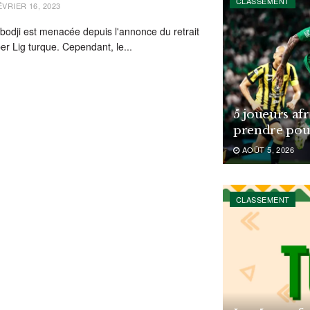
CLASSEMENT
VRIER 16, 2023
bodji est menacée depuis l'annonce du retrait
r Lig turque. Cependant, le...
5 joueurs af
prendre pou
AOÛT 5, 2026
CLASSEMENT