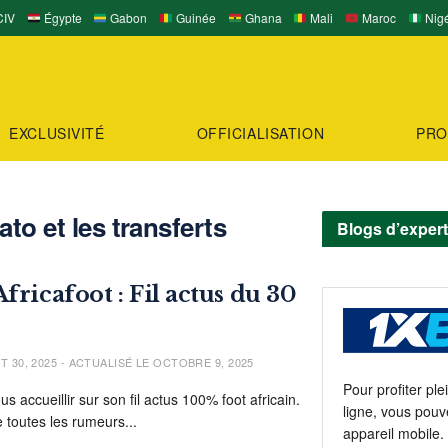
IV
Égypte
Gabon
Guinée
Ghana
Mali
Maroc
Nigé
EXCLUSIVITÉ
OFFICIALISATION
PRO
ato et les transferts
Blogs d’exper
fricafoot : Fil actus du 30
T 30, 2025 - ACTUALISÉ LE OCTOBRE 9, 2025
Pour profiter pl
us accueillir sur son fil actus 100% foot africain.
ligne, vous pouv
e toutes les rumeurs...
appareil mobile.