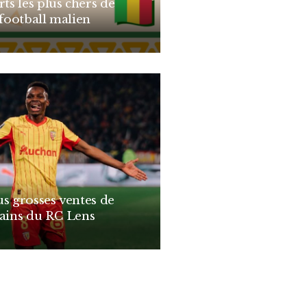
rts les plus chers de
 football malien
us grosses ventes de
cains du RC Lens