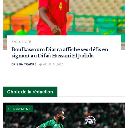
EXCLUSIVITÉ
Boulkassoum Diarra affiche ses défis en
signant au Difaâ Hassani El Jadida
DRISSA TRAORÉ
AOÛT 7, 2026
Choix de la rédaction
CLASSEMENT