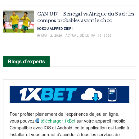
CAN U17 – Sénégal vs Afrique du Sud : les
compos probables avant le choc
KOKOU ALFRED ZIKPI
MAI 12, 2026 - ACTUALISÉ LE MAI 15, 2026
Blogs d’experts
Pour profiter pleinement de l'expérience de jeu en ligne,
vous pouvez
télécharger 1xBet
sur votre appareil mobile.
Compatible avec iOS et Android, cette application est facile à
installer et vous permet d'accéder à tous les services de