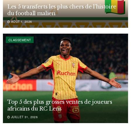
Les 5 transferts les plus chers de l’histoire
du football malien
AOÛT 1, 2026
CLASSEMENT
Top 5 des plus grosses ventes de joueurs
africains du RC Lens
JUILLET 31, 2026