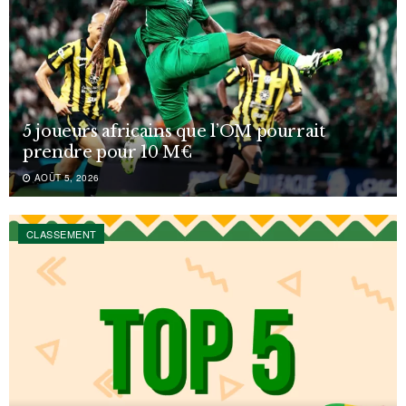
5 joueurs africains que l’OM pourrait
prendre pour 10 M€
AOÛT 5, 2026
CLASSEMENT