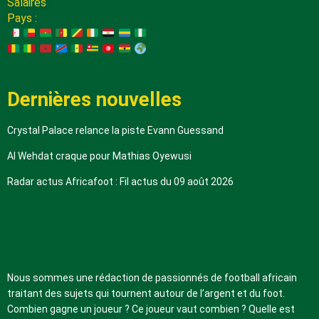
Salaires
Pays :
Dernières nouvelles
Crystal Palace relance la piste Evann Guessand
Al Wehdat craque pour Mathias Oyewusi
Radar actus Africafoot : Fil actus du 09 août 2026
A propos de nous
Nous sommes une rédaction de passionnés de football africain
traitant des sujets qui tournent autour de l’argent et du foot.
Combien gagne un joueur ? Ce joueur vaut combien ? Quelle est