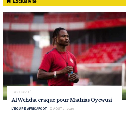
Exclusivité
EXCLUSIVITÉ
Al Wehdat craque pour Mathias Oyewusi
L'ÉQUIPE AFRICAFOOT
AOÛT 9, 2026