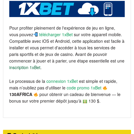
Pour profiter pleinement de l'expérience de jeu en ligne,
vous pouvez
télécharger 1xBet
sur votre appareil mobile.
Compatible avec iOS et Android, cette application est facile à
installer et vous permet d'accéder à tous les services de
paris sportifs et de jeux de casino. Avant de pouvoir
commencer à jouer et à parier, une étape essentielle est une
inscription 1xBet
.
Le processus de la
connexion 1xBet
est simple et rapide,
mais n’oubliez pas d'utiliser le
code promo 1xBet
130AFRICA
pour obtenir un cadeau de bienvenue — le
bonus sur votre premier dépôt jusqu'à
130 $.